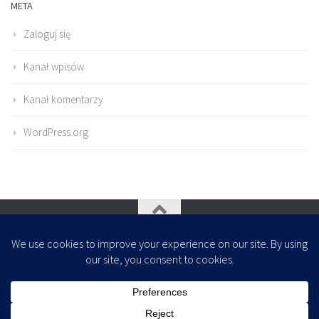
META
Zaloguj się
Kanał wpisów
Kanał komentarzy
WordPress.org
Oparte na
- Zaprojektowany z
Motyw Hueman