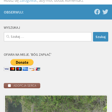
Musisz się
zalogować
, aby móc dodać komentarz.
OBSERWUJ:
WYSZUKAJ
Szukaj:
OFIARA NA MISJE. 'BÓG ZAPŁAĆ’
ADOPCJA SERCA