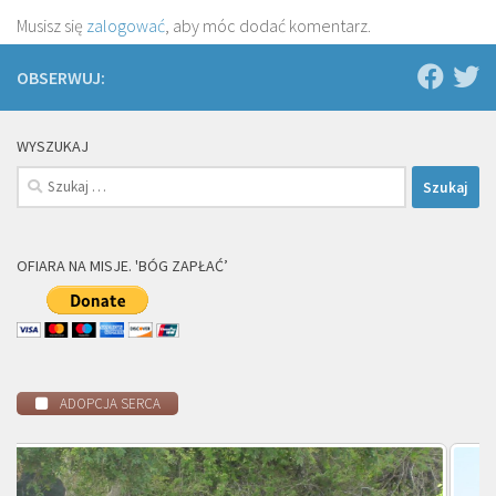
Musisz się
zalogować
, aby móc dodać komentarz.
OBSERWUJ:
WYSZUKAJ
Szukaj:
OFIARA NA MISJE. 'BÓG ZAPŁAĆ’
ADOPCJA SERCA