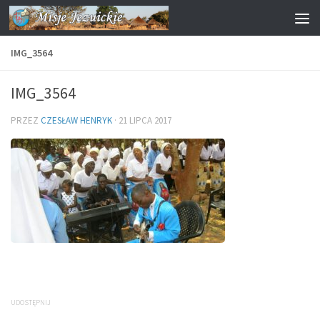
Przejdź do treści
IMG_3564
IMG_3564
PRZEZ
CZESŁAW HENRYK
·
21 LIPCA 2017
UDOSTĘPNIJ