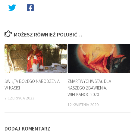
MOŻESZ RÓWNIEŻ POLUBIĆ…
ŚWIĘTA BOŻEGO NARODZENIA
ZMARTWYCHWSTAŁ DLA
W KASISI
NASZEGO ZBAWIENIA.
WIELKANOC 2020
7 CZERWCA 2023
12 KWIETNIA 2020
DODAJ KOMENTARZ