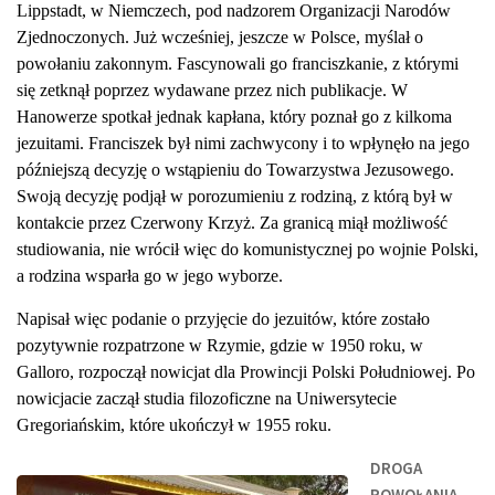
Lippstadt, w Niemczech, pod nadzorem Organizacji Narodów
Zjednoczonych. Już wcześniej, jeszcze w Polsce, myślał o
powołaniu zakonnym. Fascynowali go franciszkanie, z którymi
się zetknął poprzez wydawane przez nich publikacje. W
Hanowerze spotkał jednak kapłana, który poznał go z kilkoma
jezuitami. Franciszek był nimi zachwycony i to wpłynęło na jego
późniejszą decyzję o wstąpieniu do Towarzystwa Jezusowego.
Swoją decyzję podjął w porozumieniu z rodziną, z którą był w
kontakcie przez Czerwony Krzyż. Za granicą miął możliwość
studiowania, nie wrócił więc do komunistycznej po wojnie Polski,
a rodzina wsparła go w jego wyborze.
Napisał więc podanie o przyjęcie do jezuitów, które zostało
pozytywnie rozpatrzone w Rzymie, gdzie w 1950 roku, w
Galloro, rozpoczął nowicjat dla Prowincji Polski Południowej. Po
nowicjacie zaczął studia filozoficzne na Uniwersytecie
Gregoriańskim, które ukończył w 1955 roku.
DROGA
POWOŁANIA