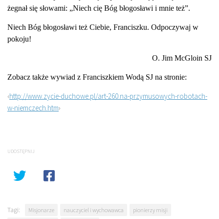
żegnał się słowami: „Niech cię Bóg błogosławi i mnie też”.
Niech Bóg błogosławi też Ciebie, Franciszku. Odpoczywaj w
pokoju!
O. Jim McGloin SJ
Zobacz także wywiad z Franciszkiem Wodą SJ na stronie:
‹
http://www.zycie-duchowe.pl/art-260.na-przymusowych-robotach-
w-niemczech.htm
›
UDOSTĘPNIJ
Tagi:
Misjonarze
nauczyciel i wychowawca
pionierzy misji