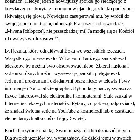
kolanach. Kiedyś jeden z nowicjuszy spotkał go siedzącego z
brewiarzem na korytarzu domu nowicjackiego z lekko pochyloną
i kiwającą się głową. Nowicjusz zasugerował mu, by wrócił do
swojego pokoju i trochę odpoczął. Franciszek odpowiedział:
„Mwana [chłopcze], nie przeszkadzaj mi! Ja modlę się za Kościół
i Towarzystwo Jezusowe!”.
Był jezuitą, który odnajdywał Boga we wszystkich rzeczach.
Wszystko go interesowało. W Liceum Kanizego zainstalował
teleskopy, by można było obserwować niebo. Zbierał nasiona i
sadzonki różnych roślin, wysiewał je, sadził i pielęgnował.
Jedynymi programami oglądanymi przez niego w telewizji były
informacje i National Geographic. Był oddany nauce, zwłaszcza
fizyce. Interesował się elektroniką i komputerami. Stale szukał w
Internecie ciekawych materiałów. Pytany, co pobiera, odpowiadał,
że znalazł świetną serię na YouTube z kosmologii lub o cząstkach
elementarnych albo coś o Trójcy Świętej.
Kochał przyrodę i naukę. Swoimi pasjami chciał zarazić innych.
Dla swoich uczniów był wymagający, ale dzięki temu w swoich