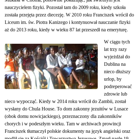
nauczycielem fizyki. Pozostał tam do 2009 roku, kiedy szkoła
została przejęta przez diecezję. W 2010 roku Franciszek wrócił do
Liceum im. św. Piotra Kanizego i kontynuował nauczanie fizyki
aż do 2013 roku, kiedy w wieku 87 lat przeszedł na emeryturę.
W ciągu tych
lat trzy razy
wyjeżdżał do
Dublina na
nieco dłuższy
urlop, by
podreperować
zdrowie lub
nieco wypocząć. Kiedy w 2014 roku wrócił do Zambii, został
wysłany do Chula House. To dom zakonny jezuitów w Lusace
(obok domu nowicjackiego), przeznaczony dla zakonników
chorych i w podeszłym wieku. Tam w archiwach prowincji
Franciszek tłumaczył polskie dokumenty na język angielski oraz
modlił się za Kościół i Towarzystwo Jezusowe. Zmarł nagle 19