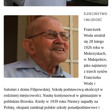
DZIECIŃSTWO
I MŁODOŚĆ
Franciszek
Woda urodził
się 28 lutego
1926 roku w
Mokrzyskach,
w Małopolsce,
jako najstarszy
z trzech synów
Franciszka
Wody i
Salomei z domu Filipowskiej. Szkołę podstawową ukończył w
rodzinnej miejscowości. Naukę kontynuował w gimnazjum w
pobliskim Brzesku. Kiedy w 1939 roku Niemcy napadły na
Polskę, okupant zamknął polskie szkoły ponadpodstawowe i