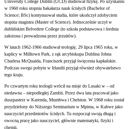
University College Dublin (UCD) studiował fizykę. Po uzyskaniu
w 1960 roku stopnia bakałarza nauk ścisłych (Bachelor of
Science; BSc) kontynuował studia, które ukończył zdobyciem
stopnia magistra (Master of Science). Jednocześnie uczył w
dublińskim Belvedere College (to szkoła podstawowa i średnia
założona i prowadzona przez jezuitów).
W latach 1962-1966 studiował teologię. 29 lipca 1965 roku, w
kaplicy w Milltown Park, z rąk arcybiskupa Dublina Johna
Charlesa McQuaida, Franciszek przyjął święcenia kapłańskie.
Podczas swego pobytu w Irlandii przyjął również obywatelstwo
tego kraju.
Po czwartym roku teologii wrócił na misje do Lusaki w – od
niedawna – niepodległej Zambii. Przez dwa lata pracował jako
duszpasterz w Karenda, Mumbwa i Chelston. W 1968 roku został
przydzielony do Niższego Seminarium w Mpima, w Kabwe jako
nauczyciel przedmiotów ścisłych. Tu rozpoczął swoją długą i
owocną pracę jako nauczyciel, głównie matematyki, fizyki i
chemii.