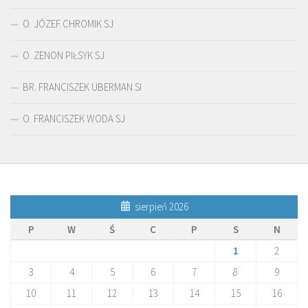
O. JÓZEF CHROMIK SJ
O. ZENON PIŁSYK SJ
BR. FRANCISZEK UBERMAN SI
O. FRANCISZEK WODA SJ
sierpień 2026
P
W
Ś
C
P
S
N
1
2
3
4
5
6
7
8
9
10
11
12
13
14
15
16