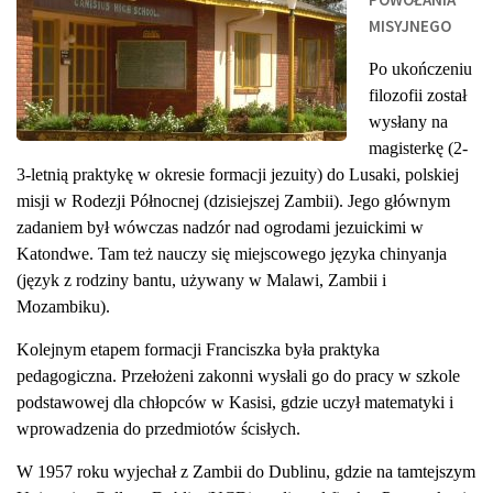
MISYJNEGO
Po ukończeniu
filozofii został
wysłany na
magisterkę (2-
3-letnią praktykę w okresie formacji jezuity) do Lusaki, polskiej
misji w Rodezji Północnej (dzisiejszej Zambii). Jego głównym
zadaniem był wówczas nadzór nad ogrodami jezuickimi w
Katondwe. Tam też nauczy się miejscowego języka chinyanja
(język z rodziny bantu, używany w Malawi, Zambii i
Mozambiku).
Kolejnym etapem formacji Franciszka była praktyka
pedagogiczna. Przełożeni zakonni wysłali go do pracy w szkole
podstawowej dla chłopców w Kasisi, gdzie uczył matematyki i
wprowadzenia do przedmiotów ścisłych.
W 1957 roku wyjechał z Zambii do Dublinu, gdzie na tamtejszym