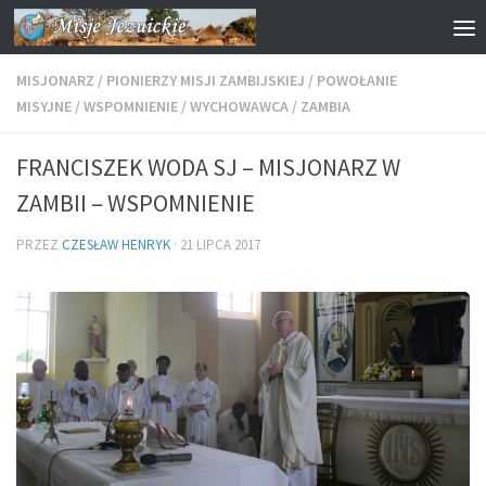
Przejdź do treści
MISJONARZ
/
PIONIERZY MISJI ZAMBIJSKIEJ
/
POWOŁANIE
MISYJNE
/
WSPOMNIENIE
/
WYCHOWAWCA
/
ZAMBIA
FRANCISZEK WODA SJ – MISJONARZ W
ZAMBII – WSPOMNIENIE
PRZEZ
CZESŁAW HENRYK
·
21 LIPCA 2017