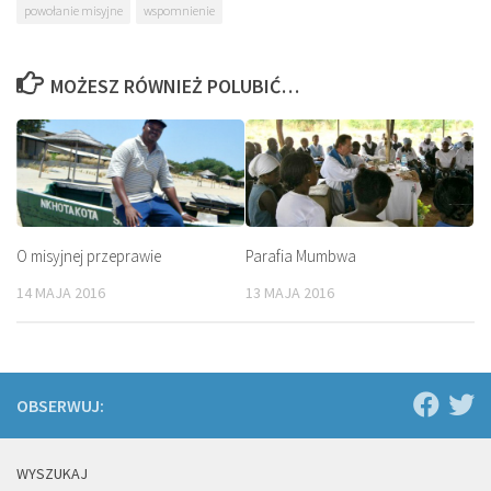
powołanie misyjne
wspomnienie
MOŻESZ RÓWNIEŻ POLUBIĆ…
O misyjnej przeprawie
Parafia Mumbwa
14 MAJA 2016
13 MAJA 2016
OBSERWUJ:
WYSZUKAJ