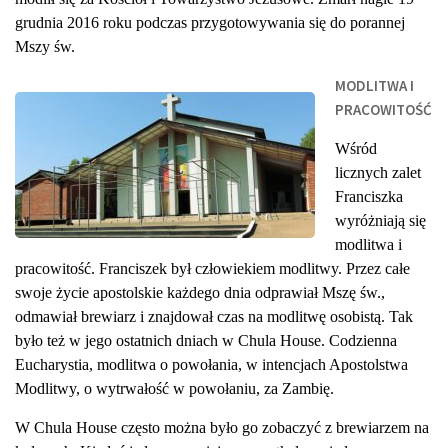
grudnia 2016 rok
u podczas przygotowywania się do porannej
Mszy św.
MODLITWA I
PRACOWITOŚĆ
Wśród
licznych zalet
Franciszka
wyróżniają się
modlitwa i
pracowitość. Franciszek był człowiekiem modlitwy. Przez całe
swoje życie apostolskie każdego dnia odprawiał Mszę św.,
odmawiał brewiarz i znajdował czas na modlitwę osobistą. Tak
było też w jego ostatnich dniach w Chula House. Codzienna
Eucharystia, modlitwa o powołania, w intencjach Apostolstwa
Modlitwy, o wytrwałość w powołaniu, za Zambię.
W Chula House często można było go zobaczyć z brewiarzem na