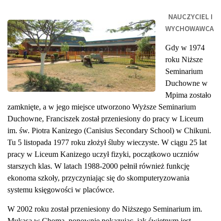
NAUCZYCIEL I
WYCHOWAWCA
Gdy w 1974
roku Niższe
Seminarium
Duchowne w
Mpima zostało
zamknięte, a w jego miejsce utworzono Wyższe Seminarium
Duchowne, Franciszek został przeniesiony do pracy w Liceum
im. św. Piotra Kanizego (Canisius Secondary School) w Chikuni.
Tu 5 listopada 1977 roku złożył śluby wieczyste. W ciągu 25 lat
pracy w Liceum Kanizego uczył fizyki, początkowo uczniów
starszych klas. W latach 1988-2000 pełnił również funkcję
ekonoma szkoły, przyczyniając się do skomputeryzowania
systemu księgowości w placówce.
W 2002 roku został przeniesiony do Niższego Seminarium im.
Mukasa w Choma, ponownie pokazując, jak świetnym jest