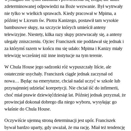
zdeterminowanej odpowiedzi na Boże wezwanie. Był wytrwały
nie tylko w wielkich sprawach. Kiedy pracował w Mpima, a
później w Liceum św. Piotra Kanizego, postawił tam wysokie
bambusowe słupy, na szczycie których umieścił anteny
telewizyjne. Niestety, kilka razy słupy przewracały się, a anteny
ulegały zniszczeniu. Ojciec Franciszek nie poddawał się jednak i
za którymś razem w końcu mu się udało: Mpima i Kanizy miały
telewizję wcześniej niż inne instytucje na tym terenie.
W Chula House jego sadzonki róż wypuszczały liście, ale
ostatecznie usychały. Franciszek ciągle jednak zaczynał od
nowa… Będąc na emeryturze, chciał nadal uczyć w szkole lub
przynajmniej udzielać korepetycji. Nie chciał iść do infirmerii,
choć miał prawie dziewięćdziesiąt lat. Później jednak przyznał, że
prowincjał dokonał dobrego dla niego wyboru, wysyłając go
właśnie do Chula House.
Oczywiście ujemną stroną determinacji jest upór. Franciszek
bywał bardzo uparty, gdy uważał, że ma rację. Miał też tendencję