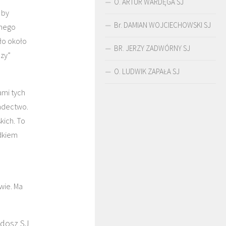
O. ARTUR WARDĘGA SJ
 by
Br. DAMIAN WOJCIECHOWSKI SJ
anego
ło około
BR. JERZY ZADWÓRNY SJ
czy”
O. ARTUR WARDĘGA
BR. JERZY
O. LUDWIK ZAPAŁA
O. LUDWIK ZAPAŁA SJ
SJ
ZADWÓRNY SJ
SJ
ami tych
iadectwo.
kich. To
adkiem
wie. Ma
adosz SJ