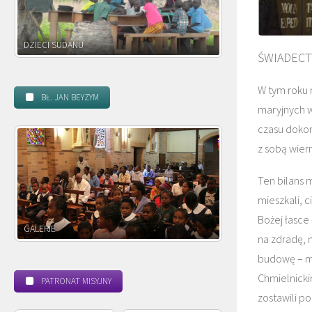
DZIECI ZAMBII
ŚWIADECT
W tym roku 
BŁ. JAN BEYZYM
maryjnych w
czasu dokona
z sobą wiern
Ten bilans 
mieszkali, c
Bożej łasce
POWOŁANIE MISYJNE
BEATYF
na zdradę, n
budowę – ma
Chmielnicki
PATRONAT MISYJNY
zostawili po