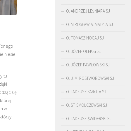
O. ANDRZEJ LEŚNIARA SJ
O. MIROSŁAW A. MATYJA SJ
ń
O. TOMASZ NOGAJ SJ
nionego
O. JÓZEF OLEKSY SJ
ie niesie
O. JÓZEF PAWŁOWSKI SJ
y tu
O. J. M. ROSTWOROWSKI SJ
ięki
O. TADEUSZ SAROTA SJ
odząc się
ŚLADAMI BEYZYMA
DUCH
której
O. ST. SMOLCZEWSKI SJ
ch w
którzy
O. TADEUSZ ŚWIDERSKI SJ