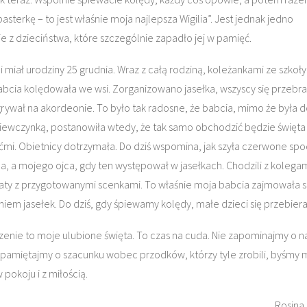
asterkę – to jest właśnie moja najlepsza Wigilia”. Jest jednak jedno
 z dzieciństwa, które szczególnie zapadło jej w pamięć.
 miał urodziny 25 grudnia. Wraz z całą rodziną, koleżankami ze szkoły 
bcia kolędowała we wsi. Zorganizowano jasełka, wszyscy się przebral
grywał na akordeonie. To było tak radosne, że babcia, mimo że była 
ziewczynką, postanowiła wtedy, że tak samo obchodzić będzie święta
ćmi. Obietnicy dotrzymała. Do dziś wspomina, jak szyła czerwone spo
a, a mojego ojca, gdy ten występował w jasełkach. Chodzili z kolega
aty z przygotowanymi scenkami. To właśnie moja babcia zajmowała s
iem jasełek. Do dziś, gdy śpiewamy kolędy, małe dzieci się przebiera
enie to moje ulubione święta. To czas na cuda. Nie zapominajmy o n
i pamiętajmy o szacunku wobec przodków, którzy tyle zrobili, byśmy m
pokoju i z miłością.
Rosina