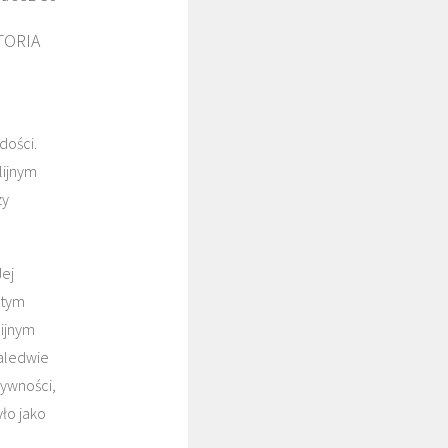
TORIA
o
dości.
lijnym
zy
Jej
 tym
lijnym
zaledwie
żywności,
ło jako