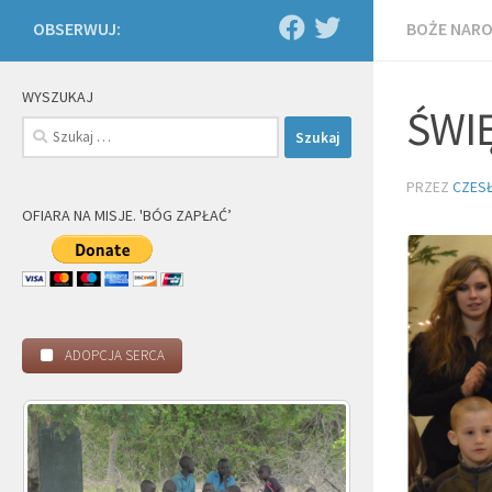
OBSERWUJ:
BOŻE NARO
WYSZUKAJ
ŚWI
Szukaj:
PRZEZ
CZES
OFIARA NA MISJE. 'BÓG ZAPŁAĆ’
ADOPCJA SERCA