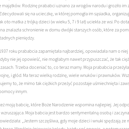
majątków. Rodzinę prababci uznano za wrogów narodu i groziło im 
 Zdecydowali się na ucieczkę, w której pomogła im sąsiadka, organizu
ak oto matka z trójką dzieci (w wieku 5, 7 i 9 lat) uciekła ze wsi. Po dot
ina znalazła schronienie w domu dwójki starszych osób, które za pom
żadnych pieniędzy.
z 1937 roku prababcia zapamiętała najbardziej, opowiadała nam o niej
dyby nie jej opowieść, nie mogłabym nawet przypuszczać, że tak cię
zasach. Trzeba doceniać to, co teraz mamy. Moja prababcia przeżyła
 wojnę, i głód. Ma teraz wielką rodzinę, wiele wnuków i prawnuków. Ws
ujemy to, że mimo tak ciężkich przeżyć pozostaje uśmiechnięta i zaw
pomocy innym.
eż moją babcię, które Boże Narodzenie wspomina najlepiej. Jej odp
 wzruszająca. Moja babcia jest bardzo sentymentalną osobą i zaczyna
owiedziała: „Jestem szczęśliwa, gdy moje dzieci i wnuki spędzają ze
 jak teraz. Wspólnie śpiewacie kolędy, każdy coś opowie, a potem raz