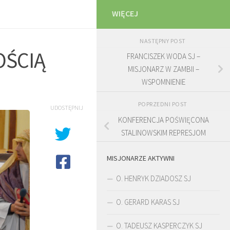
WIĘCEJ
NASTĘPNY POST
OŚCIĄ
FRANCISZEK WODA SJ –
MISJONARZ W ZAMBII –
WSPOMNIENIE
POPRZEDNI POST
UDOSTĘPNIJ
KONFERENCJA POŚWIĘCONA
STALINOWSKIM REPRESJOM
MISJONARZE AKTYWNI
O. HENRYK DZIADOSZ SJ
O. GERARD KARAS SJ
O. TADEUSZ KASPERCZYK SJ