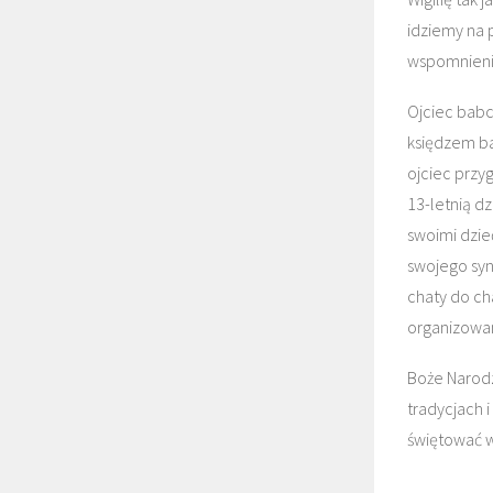
idziemy na p
wspomnienie
Ojciec babci
księdzem ba
ojciec przy
13-letnią d
swoimi dzie
swojego syn
chaty do ch
organizowan
Boże Narodz
tradycjach 
świętować w 