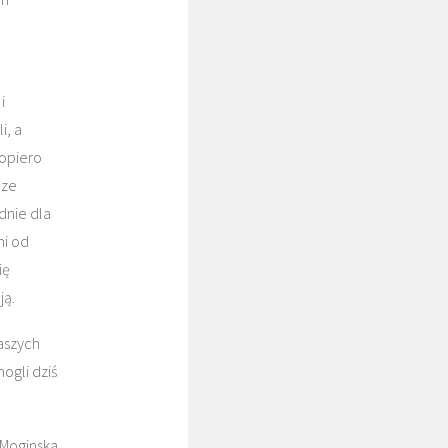
i
i, a
dopiero
 ze
dnie dla
mi od
ię
ją.
aszych
ogli dziś
 Moginska