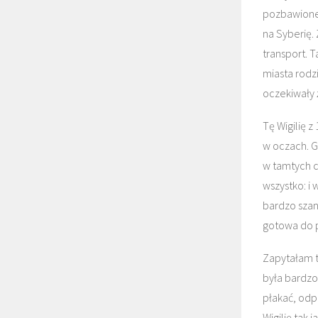
pozbawione 
na Syberię.
transport. T
miasta rodz
oczekiwały 
Tę Wigilię 
w oczach. G
w tamtych c
wszystko: i
bardzo szan
gotowa do 
Zapytałam t
była bardzo
płakać, odp
Wigilię tak