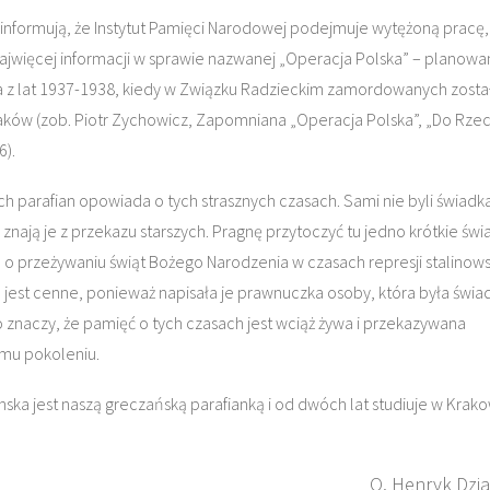
informują, że Instytut Pamięci Narodowej podejmuje wytężoną pracę,
najwięcej informacji w sprawie nazwanej „Operacja Polska” – planow
 z lat 1937-1938, kiedy w Związku Radzieckim zamordowanych zosta
laków (zob. Piotr Zychowicz, Zapomniana „Operacja Polska”, „Do Rze
6).
JAKUB M.
O. TADEUSZ SAROTA
STWOROWSKI SJ
SJ
ch parafian opowiada o tych strasznych czasach. Sami nie byli świadk
 znają je z przekazu starszych. Pragnę przytoczyć tu jedno krótkie św
o przeżywaniu świąt Bożego Narodzenia w czasach represji stalinows
jest cenne, ponieważ napisała je prawnuczka osoby, która była świ
to znaczy, że pamięć o tych czasach jest wciąż żywa i przekazywana
mu pokoleniu.
nska jest naszą greczańską parafianką i od dwóch lat studiuje w Krako
O. Henryk Dzi