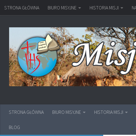
STRONA GŁÓWNA
BIURO MISYJNE
HISTORIA MISJI
N
Przejdź do treści
STRONA GŁÓWNA
BIURO MISYJNE
HISTORIA MISJI
BLOG