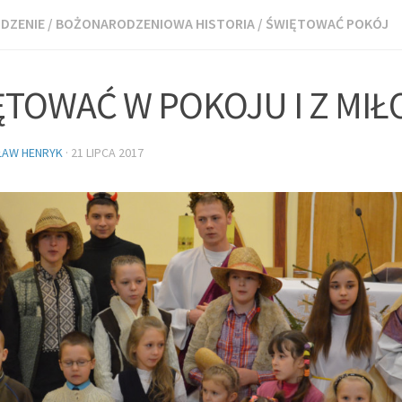
DZENIE
/
BOŻONARODZENIOWA HISTORIA
/
ŚWIĘTOWAĆ POKÓJ
ĘTOWAĆ W POKOJU I Z MIŁ
ŁAW HENRYK
·
21 LIPCA 2017