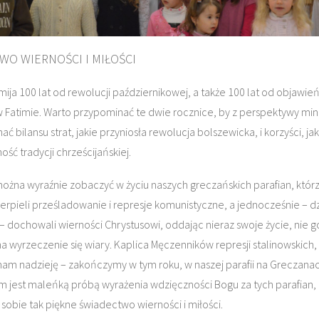
WO WIERNOŚCI I MIŁOŚCI
mija 100 lat od rewolucji październikowej, a także 100 lat od objawie
 Fatimie. Warto przypominać te dwie rocznice, by z perspektywy mi
ć bilansu strat, jakie przyniosła rewolucja bolszewicka, i korzyści, jak
ość tradycji chrześcijańskiej.
można wyraźnie zobaczyć w życiu naszych greczańskich parafian, którz
ierpieli prześladowanie i represje komunistyczne, a jednocześnie – dz
 – dochowali wierności Chrystusowi, oddając nieraz swoje życie, nie g
IKACJA
KULT
a wyrzeczenie się wiary. Kaplica Męczenników represji stalinowskich, 
m nadzieję – zakończymy w tym roku, w naszej parafii na Greczana
m jest maleńką próbą wyrażenia wdzięczności Bogu za tych parafian, 
 sobie tak piękne świadectwo wierności i miłości.