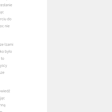
zesłanie
jąc
arciu do
oc nie
 ze łzami
żko było
 to
zyscy
sze
owiedź
jąc
 mną
em