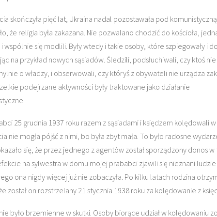
ia skończyła pięć lat, Ukraina nadal pozostawała pod komunistyczną
ło, że religia była zakazana. Nie pozwalano chodzić do kościoła, jedn
ę i wspólnie się modlili. Były wtedy i takie osoby, które szpiegowały i d
ąc na przykład nowych sąsiadów. Śledzili, podsłuchiwali, czy ktoś ni
chylnie o władzy, i obserwowali, czy któryś z obywateli nie urządza z
zelkie podejrzane aktywności były traktowane jako działanie
styczne.
abci 25 grudnia 1937 roku razem z sąsiadami i księdzem kolędowali w 
cia nie mogła pójść z nimi, bo była zbyt mała. To było radosne wydarz
okazało się, że przez jednego z agentów został sporządzony donos w 
fekcie na sylwestra w domu mojej prababci zjawili się nieznani ludzie 
órego ona nigdy więcej już nie zobaczyła. Po kilku latach rodzina otrzy
 że został on rozstrzelany 21 stycznia 1938 roku za kolędowanie z ksi
ie było brzemienne w skutki. Osoby biorące udział w kolędowaniu zo