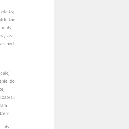
 władzą,
ak ludzie
onosiły
e wyraża
akazanych
całej
enie, do
tej
i zabrali
mała
ędzem.
stały