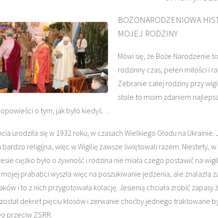
BOŻONARODZENIOWA HIS
MOJEJ RODZINY
Mówi się, że Boże Narodzenie t
rodzinny czas, pełen miłości i ra
Zebranie całej rodziny przy wigi
stole to moim zdaniem najleps
powieści o tym, jak było kiedyś…
cia urodziła się w 1932 roku, w czasach Wielkiego Głodu na Ukrainie. 
 bardzo religijna, więc w Wigilię zawsze świętowali razem. Niestety, w
esie ciężko było o żywność i rodzina nie miała czego postawić na wigi
a mojej prababci wyszła więc na poszukiwanie jedzenia, ale znalazła 
ków i to z nich przygotowała kolację. Jesienią chciała zrobić zapasy 
został dekret pięciu kłosów i zerwanie choćby jednego traktowane by
wo przeciw ZSRR.