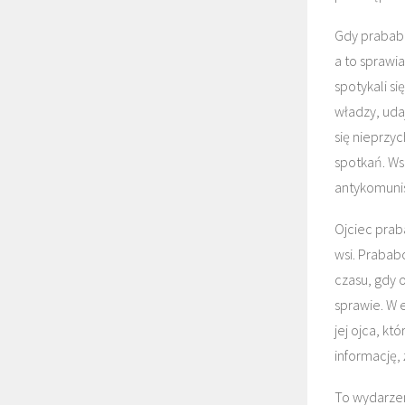
Gdy prababc
a to sprawia
spotykali si
władzy, udaj
się nieprzy
spotkań. Ws
antykomuni
Ojciec prab
wsi. Prabab
czasu, gdy 
sprawie. W e
jej ojca, kt
informację,
To wydarzen