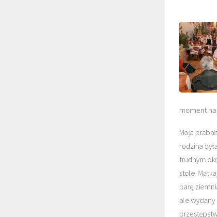
moment na o
Moja prabab
rodzina była
trudnym okr
stole. Matk
parę ziemnia
ale wydany 
przestępst