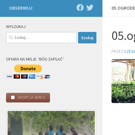
OBSERWUJ:
05.OGROD
WYSZUKAJ
05.o
Szukaj:
PRZEZ
CZES
OFIARA NA MISJE. 'BÓG ZAPŁAĆ’
ADOPCJA SERCA