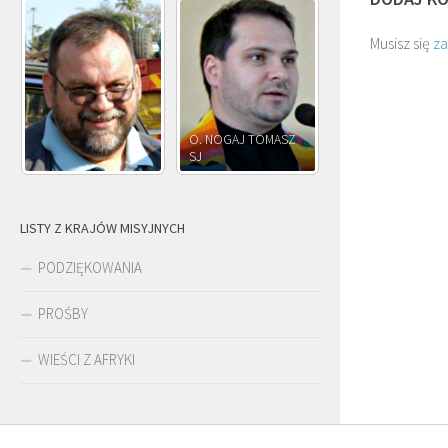
Musisz się
z
O. NOGAJ TOMASZ
O. 
SJ
O. JÓZEF OLEKSY SJ
PAW
LISTY Z KRAJÓW MISYJNYCH
PODZIĘKOWANIA
PROŚBY
WIEŚCI Z AFRYKI