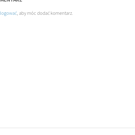
alogować
, aby móc dodać komentarz.
JÓZEF
O. JAKUB M.
O. TADEUSZ SAROTA
ŁOWSKI SJ
ROSTWOROWSKI SJ
SJ