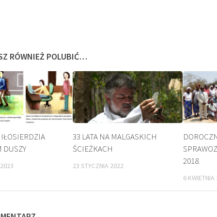
SZ RÓWNIEŻ POLUBIĆ…
IŁOSIERDZIA
33 LATA NA MALGASKICH
DOROCZN
 DUSZY
ŚCIEŻKACH
SPRAWOZ
BEATYFIKACJA
KULT
2018.
2023
23 STYCZNIA 2022
6 KWIETNIA 
OMENTARZ