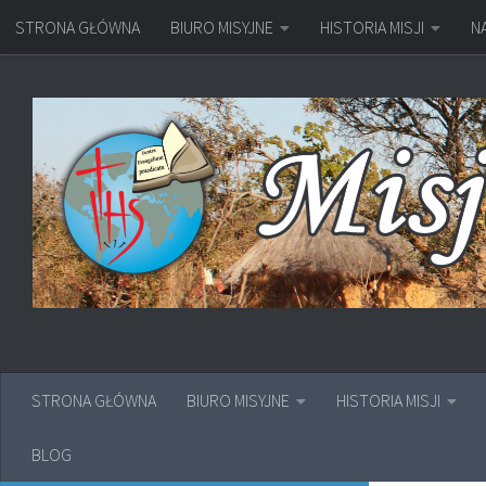
STRONA GŁÓWNA
BIURO MISYJNE
HISTORIA MISJI
N
Przejdź do treści
STRONA GŁÓWNA
BIURO MISYJNE
HISTORIA MISJI
BLOG