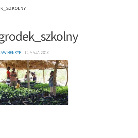
EK_SZKOLNY
grodek_szkolny
ŁAW HENRYK
·
12 MAJA 2016