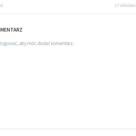
26
17 GRUDNIA
OMENTARZ
O. JAKUB M.
O. TADEUSZ SAROTA
alogować
, aby móc dodać komentarz.
ROSTWOROWSKI SJ
SJ