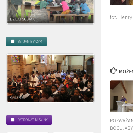
fot. Henry
DZIECI ZAMBII
BŁ. JAN BEYZYM
MOŻE
POWOŁANIE MISYJNE
B
ROZWAŻANI
PATRONAT MISYJNY
BOGU, ABY