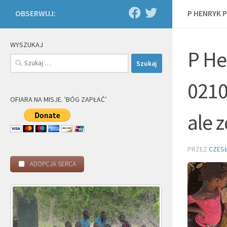
OBSERWUJ:
P HENRYK 
WYSZUKAJ
P He
Szukaj:
0210
OFIARA NA MISJE. 'BÓG ZAPŁAĆ’
ale 
PRZEZ
CZES
ADOPCJA SERCA