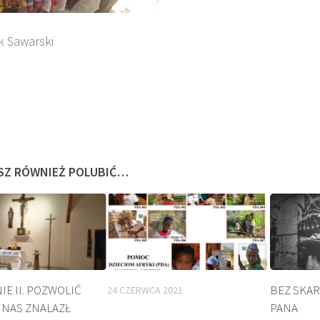
k Sawarski
SZ RÓWNIEŻ POLUBIĆ…
EATYFIKACJA
KULT
E II. POZWOLIĆ
BEZ SKAR
24 CZERWCA 2021
 NAS ZNALAZŁ
PANA