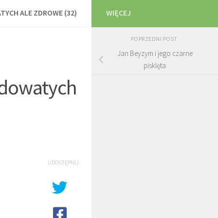
TYCH ALE ZDROWE (32)
WIĘCEJ
POPRZEDNI POST
Jan Beyzym i jego czarne
pisklęta
redowatych
UDOSTĘPNIJ