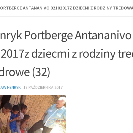
PORTBERGE ANTANANIVO 02102017Z DZIECMI Z RODZINY TREDOWA
nryk Portberge Antananivo
2017z dziecmi z rodziny t
zdrowe (32)
ŁAW HENRYK
·
18 PAŹDZIERNIKA 2017