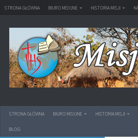
STRONA GŁÓWNA
BIURO MISYJNE
HISTORIA MISJI
N
Przejdź do treści
STRONA GŁÓWNA
BIURO MISYJNE
HISTORIA MISJI
BLOG