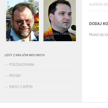
4 LUTEGO 20
DODAJ K
O. NOGAJ TOMASZ
O. JÓZEF
Musisz się
z
SJ
O. JÓZEF OLEKSY SJ
PAWŁOWSKI SJ
LISTY Z KRAJÓW MISYJNYCH
PODZIĘKOWANIA
PROŚBY
WIEŚCI Z AFRYKI