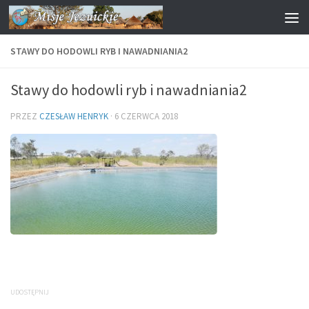
Przejdź do treści
STAWY DO HODOWLI RYB I NAWADNIANIA2
Stawy do hodowli ryb i nawadniania2
PRZEZ
CZESŁAW HENRYK
·
6 CZERWCA 2018
UDOSTĘPNIJ