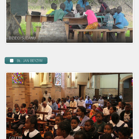
DZIECI ZAMBII
BŁ. JAN BEYZYM
POWOŁANIE MISYJNE