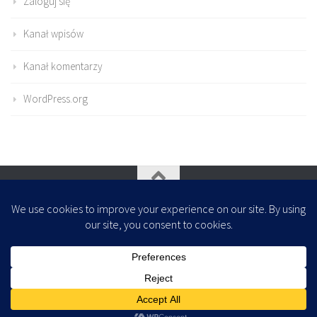
Zaloguj się
Kanał wpisów
Kanał komentarzy
WordPress.org
Oparte na
- Zaprojektowany z
Motyw Hueman