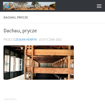
Przejdź do treści
DACHAU, PRYCZE
Dachau, prycze
PRZEZ
CZESŁAW HENRYK
·
23 STYCZNIA 2022
UDOSTĘPNIJ