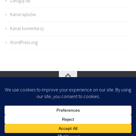
Zaloguj się
Kanał wpisów
Kanał komentarzy
WordPress.org
Oparte na
- Zaprojektowany z
Motyw Hueman