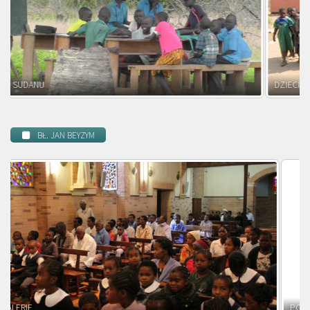
DZIECI ZAMBII
BŁ. JAN BEYZYM
POWOŁANIE MISYJNE