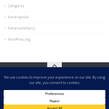
Zaloguj się
Kanał wpisów
Kanał komentarzy
WordPress.org
Oparte na
- Zaprojektowany z
Motyw Hueman