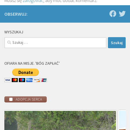
Musisz się
zalogować
, aby móc dodać komentarz.
OBSERWUJ:
WYSZUKAJ
Szukaj:
OFIARA NA MISJE. 'BÓG ZAPŁAĆ’
ADOPCJA SERCA