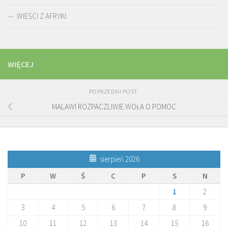
WIEŚCI Z AFRYKI
WIĘCEJ
POPRZEDNI POST
MALAWI ROZPACZLIWIE WOŁA O POMOC
sierpień 2026
P
W
Ś
C
P
S
N
1
2
3
4
5
6
7
8
9
10
11
12
13
14
15
16