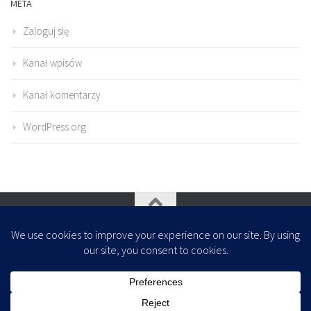
META
Zaloguj się
Kanał wpisów
Kanał komentarzy
WordPress.org
Oparte na
- Zaprojektowany z
Motyw Hueman