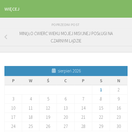
WIĘCEJ
POPRZEDNI POST
MINĘŁO ĆWIERĆ WIEKU MOJEJ MISYJNEJ POSŁUGI NA
CZARNYM LĄDZIE
sierpień 2026
P
W
Ś
C
P
S
N
1
2
3
4
5
6
7
8
9
10
11
12
13
14
15
16
17
18
19
20
21
22
23
24
25
26
27
28
29
30