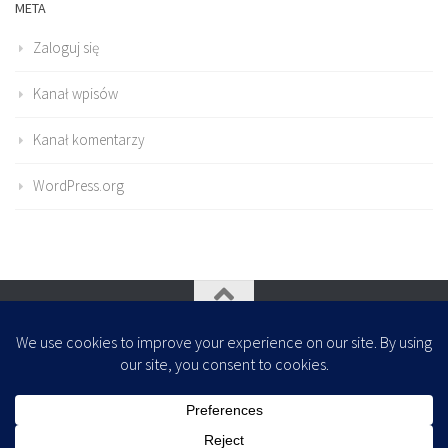
META
Zaloguj się
Kanał wpisów
Kanał komentarzy
WordPress.org
Oparte na
- Zaprojektowany z
Motyw Hueman