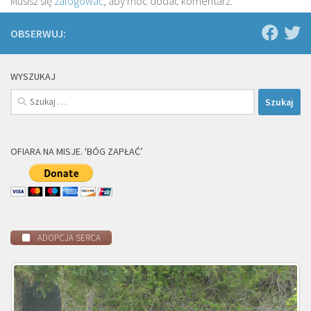
Musisz się
zalogować
, aby móc dodać komentarz.
OBSERWUJ:
WYSZUKAJ
Szukaj:
OFIARA NA MISJE. 'BÓG ZAPŁAĆ’
ADOPCJA SERCA