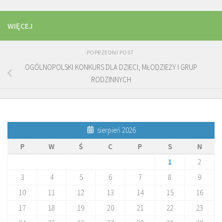
WIĘCEJ
POPRZEDNI POST
OGÓLNOPOLSKI KONKURS DLA DZIECI, MŁODZIEŻY I GRUP
RODZINNYCH
sierpień 2026
P
W
Ś
C
P
S
N
1
2
3
4
5
6
7
8
9
10
11
12
13
14
15
16
17
18
19
20
21
22
23