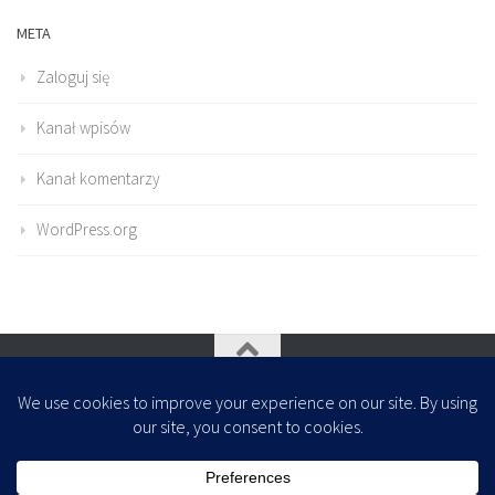
META
Zaloguj się
Kanał wpisów
Kanał komentarzy
WordPress.org
Oparte na
- Zaprojektowany z
Motyw Hueman