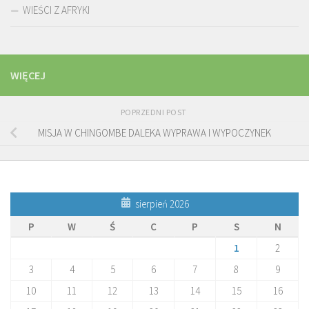
WIEŚCI Z AFRYKI
WIĘCEJ
POPRZEDNI POST
MISJA W CHINGOMBE DALEKA WYPRAWA I WYPOCZYNEK
sierpień 2026
P
W
Ś
C
P
S
N
1
2
3
4
5
6
7
8
9
10
11
12
13
14
15
16