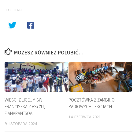
UDOSTĘPNIJ
MOŻESZ RÓWNIEŻ POLUBIĆ…
WIEŚCI Z LICEUM ŚW.
POCZTÓWKA Z ZAMBII. O
FRANCISZKA Z ASYŻU,
RADIOWYCH LEKCJACH
FIANARANTSOA
14 CZERWCA 2021
9 LISTOPADA 2024