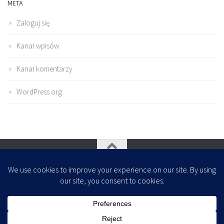
META
Zaloguj się
Kanał wpisów
Kanał komentarzy
WordPress.org
Oparte na
- Zaprojektowany z
Motyw Hueman