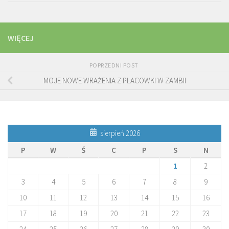
WIĘCEJ
POPRZEDNI POST
MOJE NOWE WRAŻENIA Z PLACOWKI W ZAMBII
sierpień 2026
P
W
Ś
C
P
S
N
1
2
3
4
5
6
7
8
9
10
11
12
13
14
15
16
17
18
19
20
21
22
23