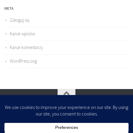
META
Zaloguj się
Kanał wpisów
Kanał komentarzy
WordPress.org
Oparte na
- Zaprojektowany z
Motyw Hueman