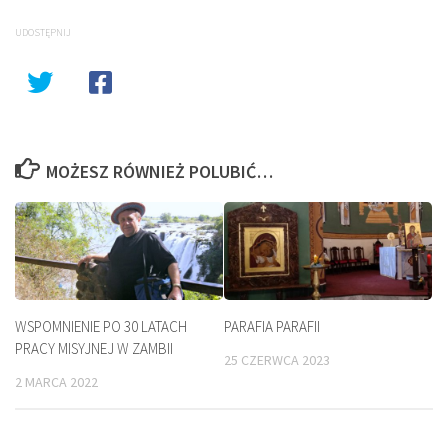
UDOSTĘPNIJ
MOŻESZ RÓWNIEŻ POLUBIĆ…
WSPOMNIENIE PO 30 LATACH
PARAFIA PARAFII
PRACY MISYJNEJ W ZAMBII
25 CZERWCA 2023
2 MARCA 2022