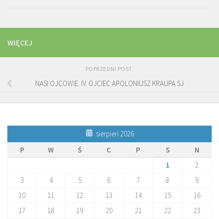
WIĘCEJ
POPRZEDNI POST
NASI OJCOWIE. IV. OJCIEC APOLONIUSZ KRAUPA SJ
sierpień 2026
P
W
Ś
C
P
S
N
1
2
3
4
5
6
7
8
9
10
11
12
13
14
15
16
17
18
19
20
21
22
23