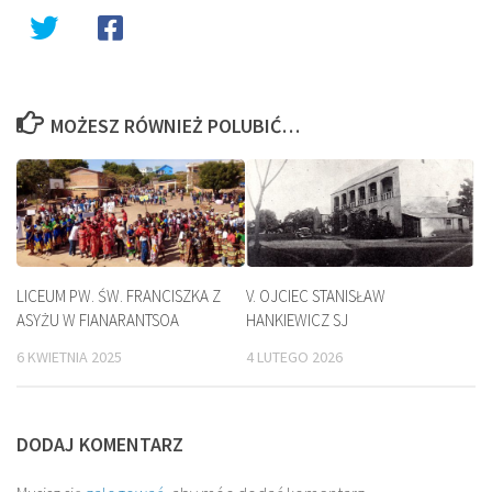
MOŻESZ RÓWNIEŻ POLUBIĆ…
LICEUM PW. ŚW. FRANCISZKA Z
V. OJCIEC STANISŁAW
ASYŻU W FIANARANTSOA
HANKIEWICZ SJ
6 KWIETNIA 2025
4 LUTEGO 2026
DODAJ KOMENTARZ