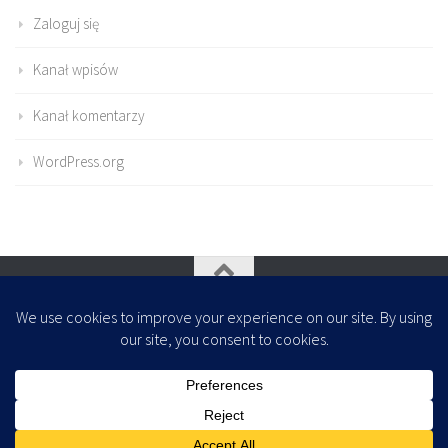
Zaloguj się
Kanał wpisów
Kanał komentarzy
WordPress.org
Oparte na
- Zaprojektowany z
Motyw Hueman