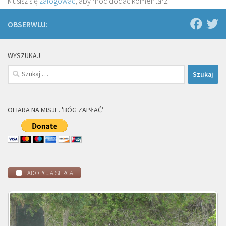
Musisz się
zalogować
, aby móc dodać komentarz.
OBSERWUJ:
WYSZUKAJ
Szukaj:
OFIARA NA MISJE. 'BÓG ZAPŁAĆ’
ADOPCJA SERCA