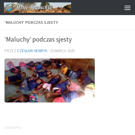
Przejdź do treści
’MALUCHY’ PODCZAS SJESTY
’Maluchy’ podczas sjesty
PRZEZ
CZESŁAW HENRYK
·
15 MARCA 2025
UDOSTĘPNIJ