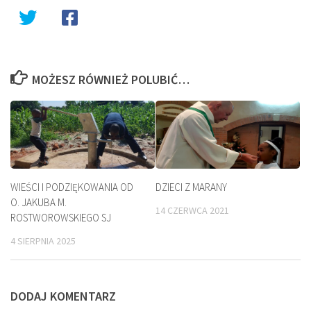
MOŻESZ RÓWNIEŻ POLUBIĆ…
WIEŚCI I PODZIĘKOWANIA OD
DZIECI Z MARANY
O. JAKUBA M.
14 CZERWCA 2021
ROSTWOROWSKIEGO SJ
4 SIERPNIA 2025
DODAJ KOMENTARZ