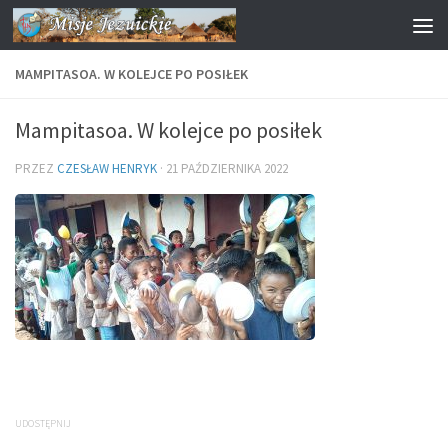
Przejdź do treści
MAMPITASOA. W KOLEJCE PO POSIŁEK
Mampitasoa. W kolejce po posiłek
PRZEZ
CZESŁAW HENRYK
·
21 PAŹDZIERNIKA 2022
UDOSTĘPNIJ