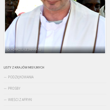
O. ADNRZEJ LEŚNIARA SJ
LISTY Z KRAJÓW MISYJNYCH
PODZIĘKOWANIA
PROŚBY
WIEŚCI Z AFRYKI