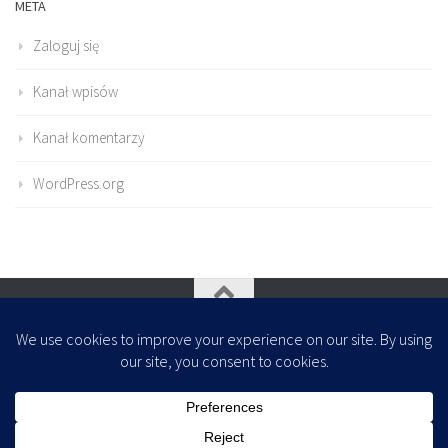
META
Zaloguj się
Kanał wpisów
Kanał komentarzy
WordPress.org
Oparte na
- Zaprojektowany z
Motyw Hueman