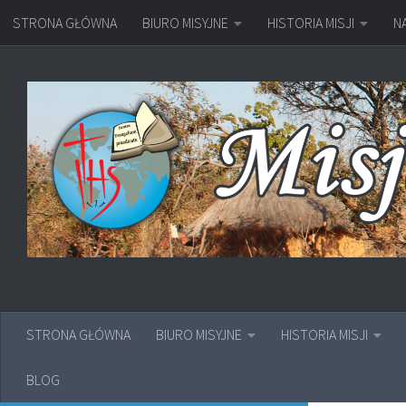
STRONA GŁÓWNA
BIURO MISYJNE
HISTORIA MISJI
N
Przejdź do treści
STRONA GŁÓWNA
BIURO MISYJNE
HISTORIA MISJI
BLOG