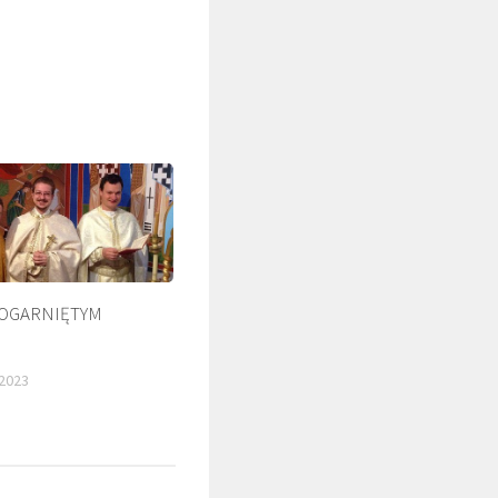
 OGARNIĘTYM
ŚLADAMI BEYZYMA
2023