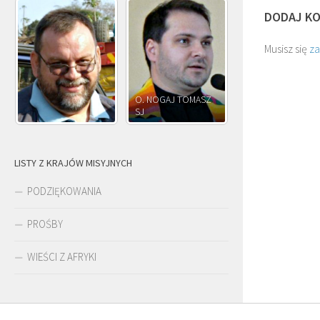
DODAJ K
Musisz się
z
O. NOGAJ TOMASZ
O. JÓZEF
SJ
O. JÓZEF OLEKSY SJ
PAWŁOWSKI SJ
LISTY Z KRAJÓW MISYJNYCH
PODZIĘKOWANIA
PROŚBY
WIEŚCI Z AFRYKI