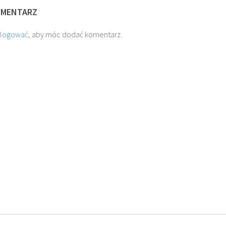
OMENTARZ
alogować
, aby móc dodać komentarz.
O. JAKUB M.
O. TADEUSZ SAROTA
ROSTWOROWSKI SJ
SJ