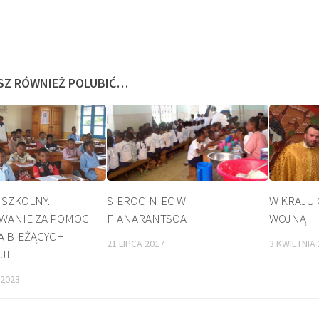
SZ RÓWNIEŻ POLUBIĆ…
 SZKOLNY.
SIEROCINIEC W
W KRAJU
WANIE ZA POMOC
FIANARANTSOA
WOJNĄ
BEATYFIKACJA
KULT
A BIEŻĄCYCH
21 LIPCA 2017
3 KWIETNIA 
JI
2023