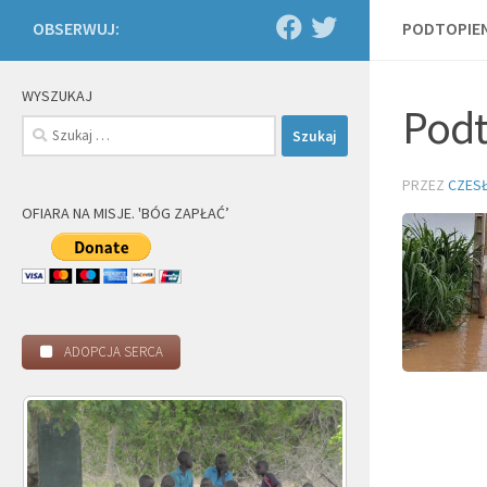
OBSERWUJ:
PODTOPIEN
WYSZUKAJ
Podt
Szukaj:
PRZEZ
CZES
OFIARA NA MISJE. 'BÓG ZAPŁAĆ’
ADOPCJA SERCA