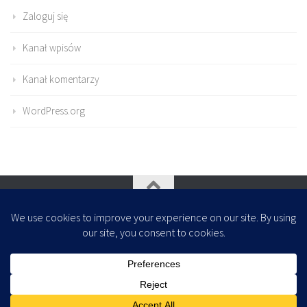
Zaloguj się
Kanał wpisów
Kanał komentarzy
WordPress.org
Oparte na
- Zaprojektowany z
Motyw Hueman