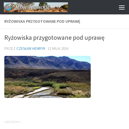
Przejdź do treści
RYŻOWISKA PRZYGOTOWANE POD UPRAWĘ
Ryżowiska przygotowane pod uprawę
PRZEZ
CZESŁAW HENRYK
·
11 MAJA 2016
UDOSTĘPNIJ