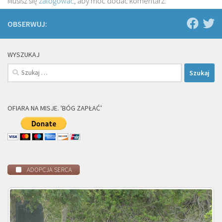
Musisz się
zalogować
, aby móc dodać komentarz.
OBSERWUJ:
WYSZUKAJ
Szukaj:
OFIARA NA MISJE. 'BÓG ZAPŁAĆ’
ADOPCJA SERCA