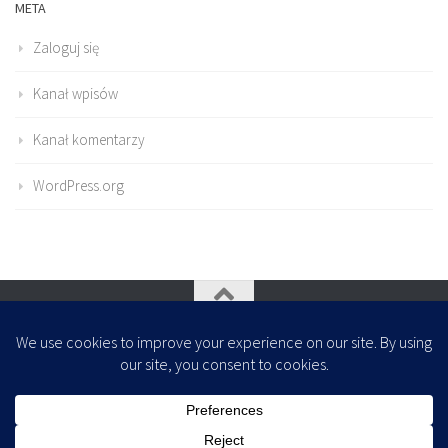
META
Zaloguj się
Kanał wpisów
Kanał komentarzy
WordPress.org
Oparte na
- Zaprojektowany z
Motyw Hueman