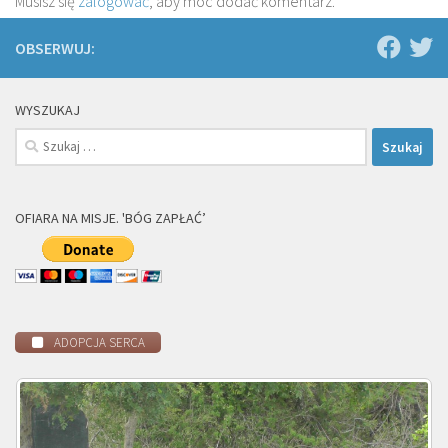
Musisz się
zalogować
, aby móc dodać komentarz.
OBSERWUJ:
WYSZUKAJ
Szukaj:
OFIARA NA MISJE. 'BÓG ZAPŁAĆ’
ADOPCJA SERCA