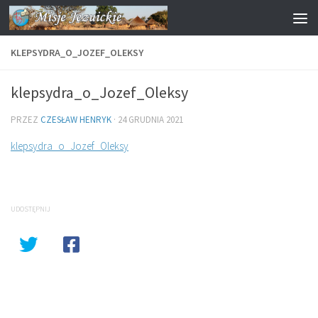
Przejdź do treści
KLEPSYDRA_O_JOZEF_OLEKSY
klepsydra_o_Jozef_Oleksy
PRZEZ
CZESŁAW HENRYK
·
24 GRUDNIA 2021
klepsydra_o_Jozef_Oleksy
UDOSTĘPNIJ