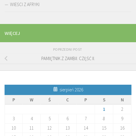
WIEŚCI Z AFRYKI
WIĘCEJ
POPRZEDNI POST
PAMIĘTNIK Z ZAMBII. CZĘŚĆ II.
sierpień 2026
P
W
Ś
C
P
S
N
1
2
3
4
5
6
7
8
9
10
11
12
13
14
15
16