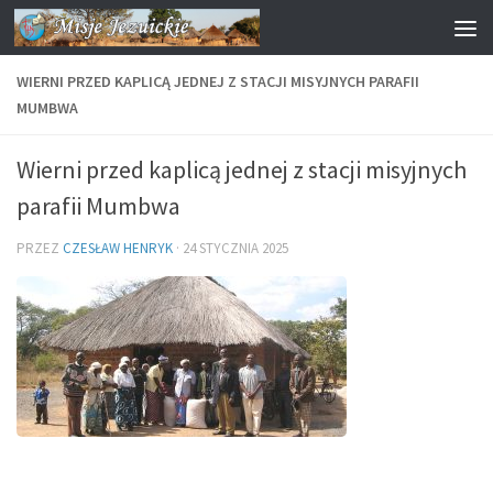
Przejdź do treści
WIERNI PRZED KAPLICĄ JEDNEJ Z STACJI MISYJNYCH PARAFII
MUMBWA
Wierni przed kaplicą jednej z stacji misyjnych
parafii Mumbwa
PRZEZ
CZESŁAW HENRYK
·
24 STYCZNIA 2025