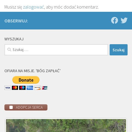
Musisz się
zalogować
, aby móc dodać komentarz.
OBSERWUJ:
WYSZUKAJ
Szukaj:
OFIARA NA MISJE. 'BÓG ZAPŁAĆ’
ADOPCJA SERCA