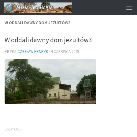
Przejdź do treści
W ODDALI DAWNY DOM JEZUITÓW3
W oddali dawny dom jezuitów3
PRZEZ
CZESŁAW HENRYK
·
4 CZERWCA 2025
UDOSTĘPNIJ