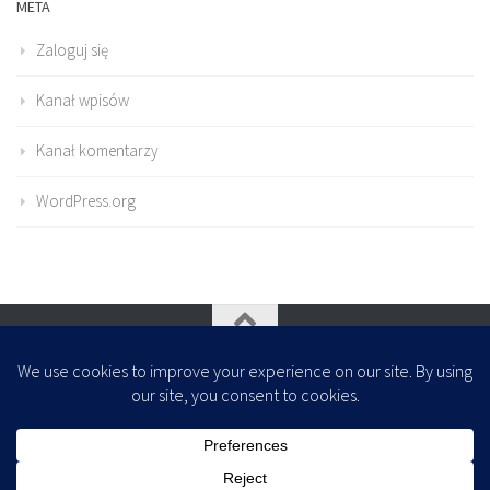
META
Zaloguj się
Kanał wpisów
Kanał komentarzy
WordPress.org
Oparte na
- Zaprojektowany z
Motyw Hueman