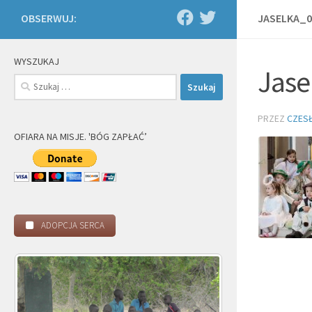
OBSERWUJ:
JASELKA_0
WYSZUKAJ
Jase
Szukaj:
PRZEZ
CZES
OFIARA NA MISJE. 'BÓG ZAPŁAĆ’
ADOPCJA SERCA