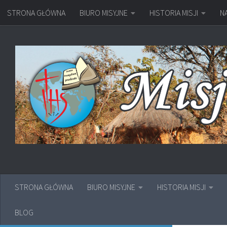
STRONA GŁÓWNA
BIURO MISYJNE
HISTORIA MISJI
N
Przejdź do treści
STRONA GŁÓWNA
BIURO MISYJNE
HISTORIA MISJI
BLOG