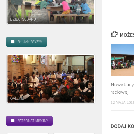
DZIECI ZAMBII
MOŻE
BŁ. JAN BEYZYM
Nowy budyn
radiowej
POWOŁANIE MISYJNE
BEATYFIKACJA
12 MAJA 201
PATRONAT MISYJNY
DODAJ K