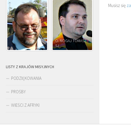
Musisz się
z
O. JÓZEF
O. JAKUB M.
O. JÓZEF OLEKSY SJ
PAWŁOWSKI SJ
ROSTWOROWSKI 
LISTY Z KRAJÓW MISYJNYCH
PODZIĘKOWANIA
PROŚBY
WIEŚCI Z AFRYKI