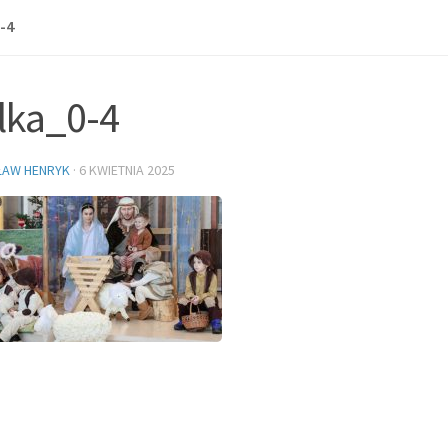
-4
lka_0-4
ŁAW HENRYK
·
6 KWIETNIA 2025