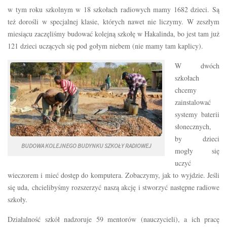
w tym roku szkolnym w 18 szkołach radiowych mamy 1682 dzieci. Są
też dorośli w specjalnej klasie, których nawet nie liczymy. W zeszłym
miesiącu zaczęliśmy budować kolejną szkołę w Hakalinda, bo jest tam już
121 dzieci uczących się pod gołym niebem (nie mamy tam kaplicy).
W dwóch
szkołach
chcemy
zainstalować
systemy baterii
słonecznych,
by dzieci
BUDOWA KOLEJNEGO BUDYNKU SZKOŁY RADIOWEJ
mogły się
uczyć
wieczorem i mieć dostęp do komputera. Zobaczymy, jak to wyjdzie. Jeśli
się uda, chcielibyśmy rozszerzyć naszą akcję i stworzyć następne radiowe
szkoły.
Działalność szkół nadzoruje 59 mentorów (nauczycieli), a ich pracę