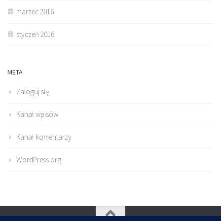
marzec 2016
styczeń 2016
META
Zaloguj się
Kanał wpisów
Kanał komentarzy
WordPress.org