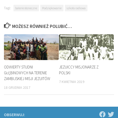
Tagi:
baterie słoneczne
Podziękowanie
szkoła radiowa
MOŻESZ RÓWNIEŻ POLUBIĆ…
ODWIERTY STUDNI
JEZUICCY MISJONARZE Z
GŁĘBINOWYCH NA TERENIE
POLSKI
ZAMBIJSKIEJ MISJI JEZUITÓW
7 KWIETNIA 2019
18 GRUDNIA 2017
OBSERWUJ: