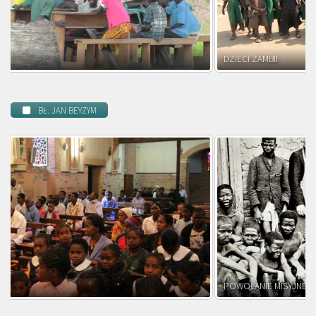
DZIECI ZAMBII
BŁ. JAN BEYZYM
POWOŁANIE MISYJNE