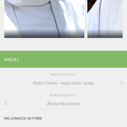
O. ADNRZEJ LEŚNIARA SJ
WIĘCEJ
NASTĘPNY POST
Radio Chikuni – moja miłość i pasja
POPRZEDNI POST
Afrykańska wiosna
MISJONARZE AKTYWNI