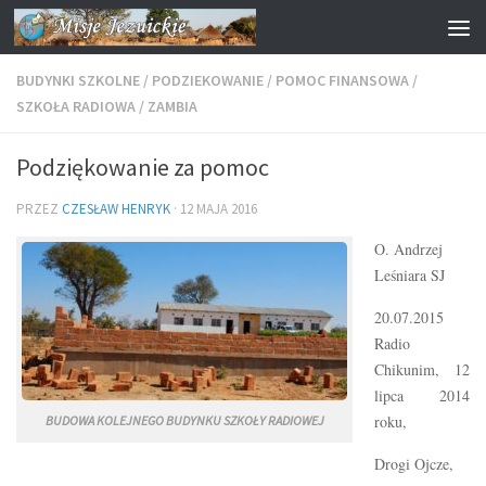
Przejdź do treści
BUDYNKI SZKOLNE
/
PODZIEKOWANIE
/
POMOC FINANSOWA
/
SZKOŁA RADIOWA
/
ZAMBIA
Podziękowanie za pomoc
PRZEZ
CZESŁAW HENRYK
·
12 MAJA 2016
O. Andrzej
Leśniara SJ
20.07.2015
Radio
Chikunim, 12
lipca 2014
roku,
BUDOWA KOLEJNEGO BUDYNKU SZKOŁY RADIOWEJ
Drogi Ojcze,