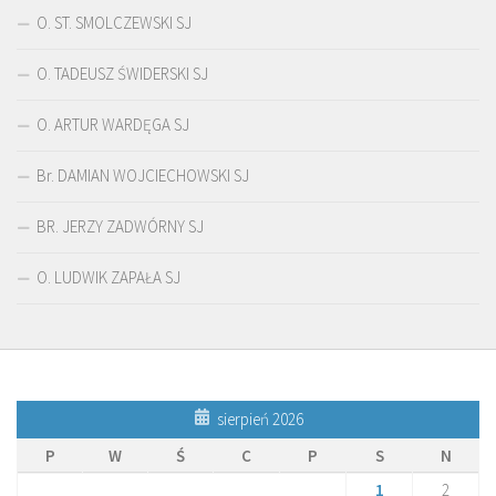
O. ST. SMOLCZEWSKI SJ
O. TADEUSZ ŚWIDERSKI SJ
O. ARTUR WARDĘGA SJ
Br. DAMIAN WOJCIECHOWSKI SJ
BR. JERZY ZADWÓRNY SJ
O. LUDWIK ZAPAŁA SJ
sierpień 2026
P
W
Ś
C
P
S
N
1
2