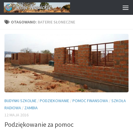
Przejdź do treści
OTAGOWANO:
BATERIE SŁONECZNE
BUDYNKI SZKOLNE
/
PODZIEKOWANIE
/
POMOC FINANSOWA
/
SZKOŁA
RADIOWA
/
ZAMBIA
12 MAJA 2016
Podziękowanie za pomoc