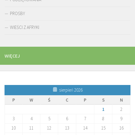
PROŚBY
WIEŚCI Z AFRYKI
WIĘCEJ
sierpień 2026
P
W
Ś
C
P
S
N
1
2
3
4
5
6
7
8
9
10
11
12
13
14
15
16