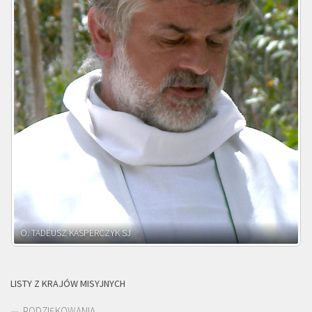
O. ADNRZEJ LEŚNIARA SJ
LISTY Z KRAJÓW MISYJNYCH
PODZIĘKOWANIA