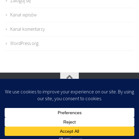
Zaloguj się
Kanał wpisów
Kanał komentarzy
WordPress.org
Oparte na
- Zaprojektowany z
Motyw Hueman