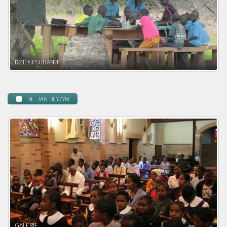
DZIECI ZAMBII
BŁ. JAN BEYZYM
POWOŁANIE MISYJNE