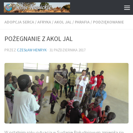
Przejdź do treści
ADOPCJA SERCA
/
AFRYKA
/
AKOL JAL
/
PARAFIA
/
PODZIĘKOWANIE
POŻEGNANIE Z AKOL JAL
PRZEZ
CZESŁAW HENRYK
·
31 PAŹDZIERNIKA 2017
W ostatnim roku sytuacja w Sudanie Południowym zmieniła się