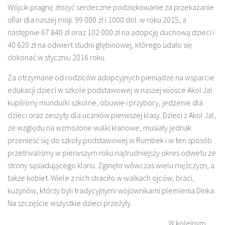
Wójcik pragnę złożyć serdeczne podziękowanie za przekazanie
ofiar dla naszej misji: 99 000 zł i 1000 dol. w roku 2015, a
następnie 67 840 zł oraz 102 000 zł na adopcję duchową dzieci i
40 620 zł na odwiert studni głębinowej, którego udało się
dokonać w styczniu 2016 roku.
Za otrzymane od rodziców adopcyjnych pieniądze na wsparcie
edukacji dzieci w szkole podstawowej w naszej wiosce Akol Jal
kupiliśmy mundurki szkolne, obuwie i przybory, jedzenie dla
dzieci oraz zeszyty dla uczniów pierwszej klasy. Dzieci z Akol Jal,
ze względu na wzmożone walki klanowe, musiały jednak
przenieść się do szkoły podstawowej w Rumbek i w ten sposób
przetrwaliśmy w pierwszym roku najtrudniejszy okres odwetu ze
strony sąsiadującego klanu. Zginęło wówczas wielu mężczyzn, a
także kobiet. Wiele z nich straciło w walkach ojców, braci,
kuzynów, którzy byli tradycyjnymi wojownikami plemienia Dinka.
Na szczęście wszystkie dzieci przeżyły.
W kolejnym