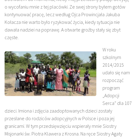
o wycofaniu mnie z tej placówki. Ze swej strony byłem gotów
kontynuować pracę, lecz według Ojca Prowincjała Jakuba
Kołacza nie warto było ryzykować życia, kiedy sytuacja nie
dawała nadziei na poprawę. A otwarte groźby stały się zbyt
częste.
W roku
szkolnym
2014/2015
udało się nam
rozpocząć
program
„Adopcji
Serca” dla 107
dzieci. Imiona i zdjęcia zaadoptowanych dzieci zostały
przesłane do rodziców adopcyjnych w Polsce i poza jej
granicami. W tym przedsięwzięciu wspierały mnie Siostry
Misjonarki św. Piotra Klawera z Krosna. Na ręce Siostry Agaty