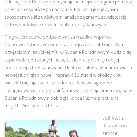
edukacji, pan Robinson kontynuuje na miejscu program pomocy
dzieciom i osobiście go nadzoruje. Edukacja jest jedynym
sposobem walki z ubóstwem, analfabetyzmem, zawziętością
ludzi w kontekście odwetu i walk międzyklanowych.
Pragnę serdecznie podziękować za wszelkie wsparcie
finansowe Dobroczyńcom naszej misji w Akol Jal. Dzięki Wam –
przyjaciołom jezuickiej misji w Sudanie Południowym – udało się
kupić wiele potrzebnych narzędzi do pracy na misji i do jej
codziennego funkcjonowania. Udało się także dokonać odwiertu
nowej studni głębinowej i naprawić 10 studni w okolicy kilku
wiosek. Dziękując za to całe dobro i Państwa ogromne
zaangażowanie, pragnę poinformować, że moja praca misyjna w
Sudanie Południowym dobiegła końca i już nie pracuję na
misjach. Wróciłem do Polski.
Jeśli ktoś z
Darczyńców
zechce