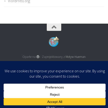
WordPress.org
Oparte na
- Zaprojektowany z
Motyw Hueman