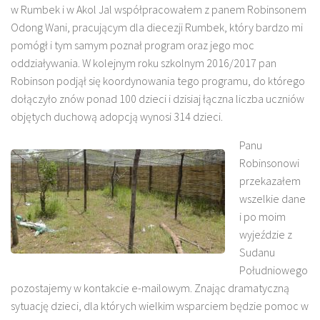
w Rumbek i w Akol Jal współpracowałem z panem Robinsonem
Odong Wani, pracującym dla diecezji Rumbek, który bardzo mi
pomógł i tym samym poznał program oraz jego moc
oddziaływania. W kolejnym roku szkolnym 2016/2017 pan
Robinson podjął się koordynowania tego programu, do którego
dołączyło znów ponad 100 dzieci i dzisiaj łączna liczba uczniów
objętych duchową adopcją wynosi 314 dzieci.
Panu
Robinsonowi
przekazałem
wszelkie dane
i po moim
wyjeździe z
Sudanu
Południowego
pozostajemy w kontakcie e-mailowym. Znając dramatyczną
sytuację dzieci, dla których wielkim wsparciem będzie pomoc w