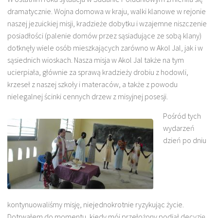
dramatycznie. Wojna domowa w kraju, walki klanowe w rejonie
naszej jezuickiej misji, kradzieże dobytku i wzajemne niszczenie
posiadłości (palenie domów przez sąsiadujące ze sobą klany)
dotknęły wiele osób mieszkających zarówno w Akol Jal, jak i w
sąsiednich wioskach. Nasza misja w Akol Jal także na tym
ucierpiała, głównie za sprawą kradzieży drobiu z hodowli,
krzeseł z naszej szkoły i materaców, a także z powodu
nielegalnej ścinki cennych drzew z misyjnej posesji.
Pośród tych
wydarzeń
dzień po dniu
kontynuowaliśmy misję, niejednokrotnie ryzykując życie.
Dotrwałem do momentu, kiedy mój przełożony podjął decyzję