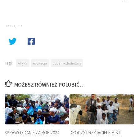
UDOSTĘPNIJ
Tagi:
Afryka
edukacja
Sudan Południowy
MOŻESZ RÓWNIEŻ POLUBIĆ…
SPRAWOZDANIE ZA ROK 2024
DRODZY PRZYJACIELE MISJI