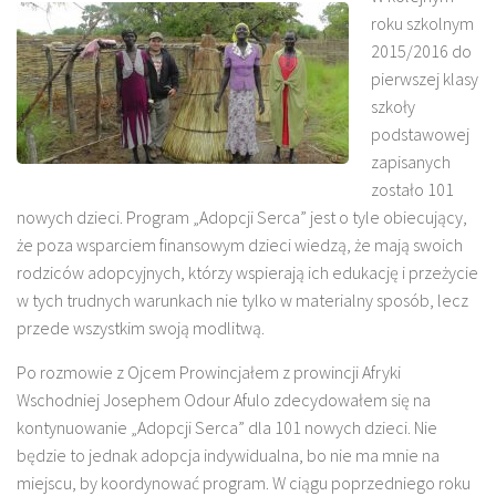
roku szkolnym
2015/2016 do
pierwszej klasy
szkoły
podstawowej
zapisanych
zostało 101
nowych dzieci. Program „Adopcji Serca” jest o tyle obiecujący,
że poza wsparciem finansowym dzieci wiedzą, że mają swoich
rodziców adopcyjnych, którzy wspierają ich edukację i przeżycie
w tych trudnych warunkach nie tylko w materialny sposób, lecz
przede wszystkim swoją modlitwą.
Po rozmowie z Ojcem Prowincjałem z prowincji Afryki
Wschodniej Josephem Odour Afulo zdecydowałem się na
kontynuowanie „Adopcji Serca” dla 101 nowych dzieci. Nie
będzie to jednak adopcja indywidualna, bo nie ma mnie na
miejscu, by koordynować program. W ciągu poprzedniego roku