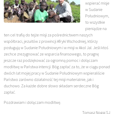
wspierać misje
w Sudanie
Południowym,
to wszystkie
pieniądze na
ten cel trafią do tejże misji za pośrednictwem naszych
współbraci, jezuitów z prowincji Afryki Wschodniej, którzy
posługują w Sudanie Południowym i w misji w Akol Jal. Jeśli ktoś
zechce zrezygnować ze wsparcia finansowego, to pragnę
jeszcze raz podziękować za ogromną pomoc i dołączam
modlitwę w Państwa intencji. Bóg zapłać za to, że w ciągu ponad
dwóch lat mojej pracy w Sudanie Południowym wspieraliście
Państwo zarówno działalność tej misji materialnie, jak i
duchowo. Za każde dobre słowo składam serdeczne Bóg
zapłać.
Pozdrawiam i dołączam modlitwę.
Tomasz Nogaj SJ