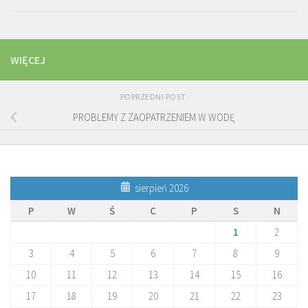
WIĘCEJ
POPRZEDNI POST
PROBLEMY Z ZAOPATRZENIEM W WODĘ
sierpień 2026
P
W
Ś
C
P
S
N
1
2
3
4
5
6
7
8
9
10
11
12
13
14
15
16
17
18
19
20
21
22
23