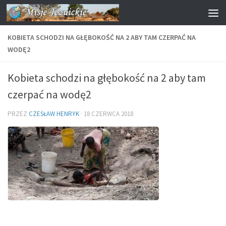
Przejdź do treści
KOBIETA SCHODZI NA GŁĘBOKOŚĆ NA 2 ABY TAM CZERPAĆ NA
WODĘ2
Kobieta schodzi na głębokość na 2 aby tam
czerpać na wodę2
PRZEZ
CZESŁAW HENRYK
·
18 CZERWCA 2018