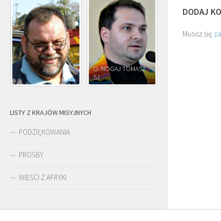
DODAJ K
Musisz się
z
O. NOGAJ TOMASZ
O. JÓZEF
SJ
O. JÓZEF OLEKSY SJ
PAWŁOWSKI
LISTY Z KRAJÓW MISYJNYCH
PODZIĘKOWANIA
PROŚBY
WIEŚCI Z AFRYKI