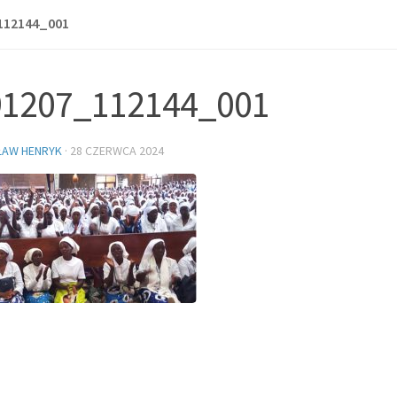
112144_001
91207_112144_001
ŁAW HENRYK
·
28 CZERWCA 2024