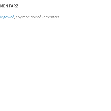
OMENTARZ
alogować
, aby móc dodać komentarz.
O. JAKUB M.
O. TADEUSZ SAROTA
 SJ
ROSTWOROWSKI SJ
SJ