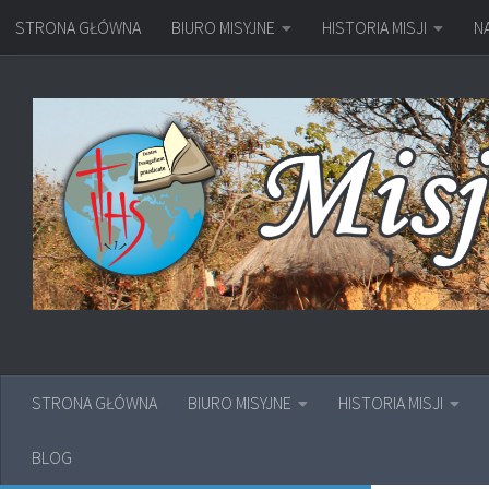
STRONA GŁÓWNA
BIURO MISYJNE
HISTORIA MISJI
N
Przejdź do treści
STRONA GŁÓWNA
BIURO MISYJNE
HISTORIA MISJI
BLOG