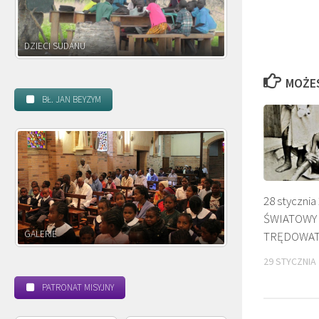
DZIECI ZAMBII
MOŻE
BŁ. JAN BEYZYM
28 stycznia 
ŚWIATOWY
POWOŁANIE MISYJNE
TRĘDOWA
29 STYCZNIA
PATRONAT MISYJNY