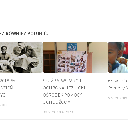
SZ RÓWNIEŻ POLUBIĆ…
2018: 65.
SŁUŻBA, WSPARCIE,
6 stycznia
 DZIEŃ
OCHRONA. JEZUICKI
Pomocy M
BEATYFIKACJA
KULT
TYCH
OŚRODEK POMOCY
5 STYCZNIA
UCHODŹCOM
 2018
30 STYCZNIA 2023