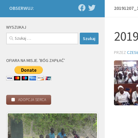
OBSERWUJ:
20191207_
WYSZUKAJ
201
Szukaj:
PRZEZ
CZES
OFIARA NA MISJE. 'BÓG ZAPŁAĆ’
ADOPCJA SERCA