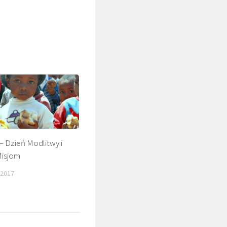
 – Dzień Modlitwy i
isjom
ŚLADAMI BEYZYMA
 2017