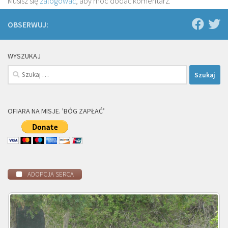
Musisz się
zalogować
, aby móc dodać komentarz.
OBSERWUJ:
WYSZUKAJ
Szukaj:
OFIARA NA MISJE. 'BÓG ZAPŁAĆ’
ADOPCJA SERCA