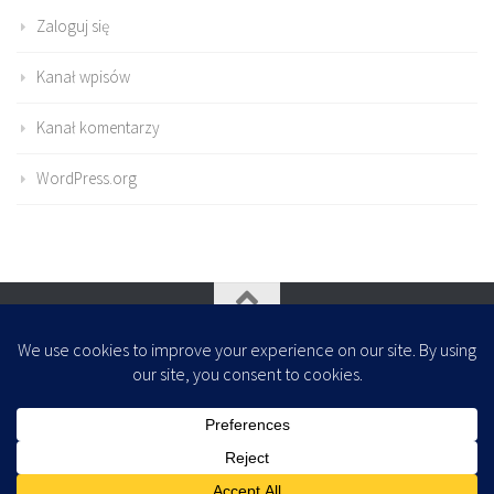
Zaloguj się
Kanał wpisów
Kanał komentarzy
WordPress.org
Oparte na
- Zaprojektowany z
Motyw Hueman