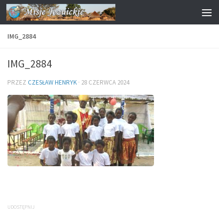
Przejdź do treści
IMG_2884
IMG_2884
PRZEZ
CZESŁAW HENRYK
·
28 CZERWCA 2024
UDOSTĘPNIJ