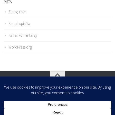
META
Zaloguj się
Kanał wpisów
Kanał komentarzy
WordPress.org
Oparte na
- Zaprojektowany z
Motyw Hueman