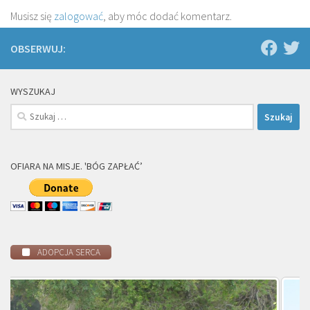
Musisz się
zalogować
, aby móc dodać komentarz.
OBSERWUJ:
WYSZUKAJ
Szukaj:
OFIARA NA MISJE. 'BÓG ZAPŁAĆ’
ADOPCJA SERCA