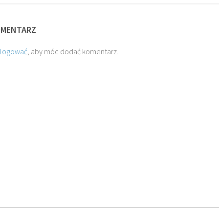
OMENTARZ
alogować
, aby móc dodać komentarz.
O. JAKUB M.
O. TADEUSZ SAROTA
ROSTWOROWSKI SJ
SJ