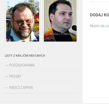
DODAJ K
Musisz się
z
O. NOGAJ TOMASZ
O. JÓZEF
SJ
O. JÓZEF OLEKSY SJ
PAWŁOWSKI SJ
LISTY Z KRAJÓW MISYJNYCH
PODZIĘKOWANIA
PROŚBY
WIEŚCI Z AFRYKI