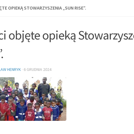
ĘTE OPIEKĄ STOWARZYSZENIA „SUN RISE”.
ci objęte opieką Stowarzys
.
ŁAW HENRYK
·
6 GRUDNIA 2024