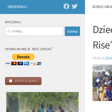
OBSERWUJ:
DZIECI OBJ
WYSZUKAJ
Dzie
Szukaj:
Rise”
OFIARA NA MISJE. 'BÓG ZAPŁAĆ’
PRZEZ
CZES
ADOPCJA SERCA