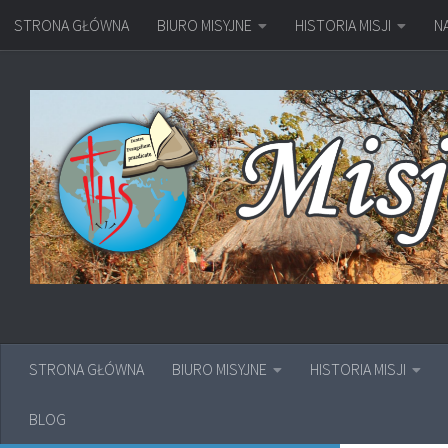
STRONA GŁÓWNA
BIURO MISYJNE
HISTORIA MISJI
N
Przejdź do treści
STRONA GŁÓWNA
BIURO MISYJNE
HISTORIA MISJI
BLOG