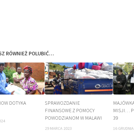
SZ RÓWNIEŻ POLUBIĆ…
BEATYFIKACJA
KULT
NOW DOTYKA
SPRAWOZDANIE
MAJÓWKA
M
FINANSOWE Z POMOCY
MISJI… P
POWODZIANOM W MALAWI
39
024
29 MARCA 2023
16 GRUDNIA