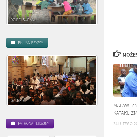
DZIECI ZAMBII
BŁ. JAN BEYZYM
MOŻE
POWOŁANIE MISYJNE
MALAWI Z
KATAKLIZ
24 LUTEGO 2
PATRONAT MISYJNY