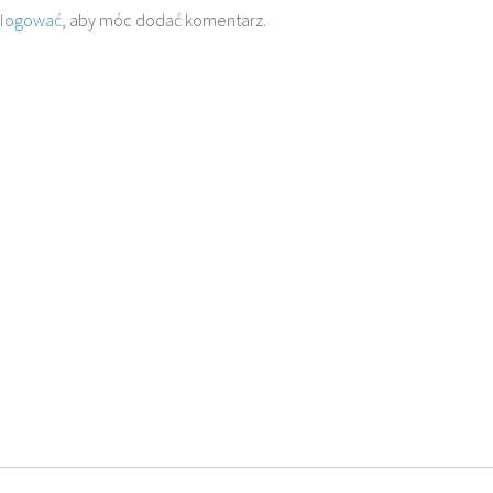
alogować
, aby móc dodać komentarz.
O. TADEUSZ SAROTA
O. ARTUR WAR
J
SJ
SJ