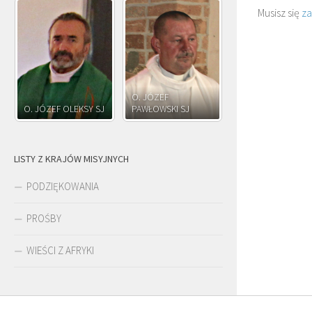
Musisz się
z
O. JÓZEF
O. JAKUB M.
O. JÓZEF OLEKSY SJ
PAWŁOWSKI SJ
ROSTWOROWSKI S
LISTY Z KRAJÓW MISYJNYCH
PODZIĘKOWANIA
PROŚBY
WIEŚCI Z AFRYKI