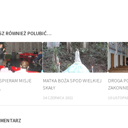
SZ RÓWNIEŻ POLUBIĆ…
SPIERAM MISJE
MATKA BOŻA SPOD WIELKIEJ
DROGA P
SKAŁY
ZAKONN
7
KULT
24 CZERWCA 2021
10 LISTOPA
OMENTARZ