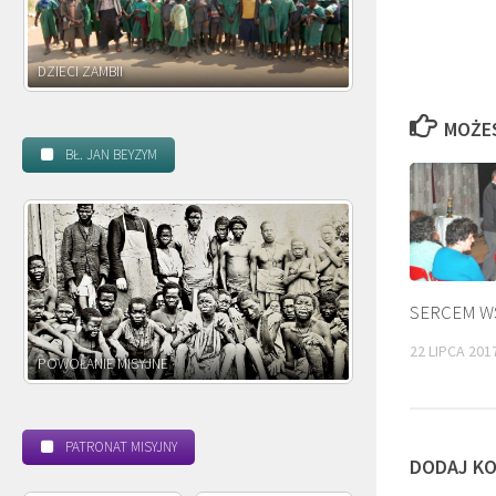
DZIECI ZAMBII
MOŻE
BŁ. JAN BEYZYM
SERCEM W
22 LIPCA 201
POWOŁANIE MISYJNE
BEATYFIKACJA
PATRONAT MISYJNY
DODAJ K