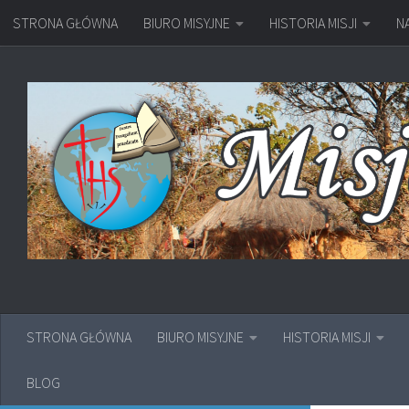
STRONA GŁÓWNA
BIURO MISYJNE
HISTORIA MISJI
N
Przejdź do treści
STRONA GŁÓWNA
BIURO MISYJNE
HISTORIA MISJI
BLOG