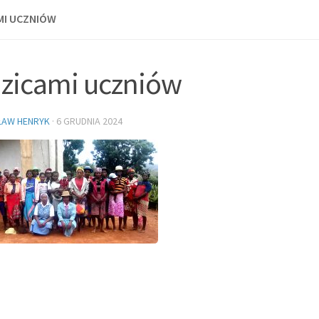
MI UCZNIÓW
dzicami uczniów
ŁAW HENRYK
·
6 GRUDNIA 2024