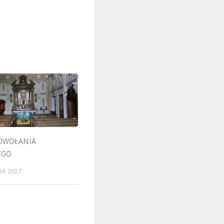
OWOŁANIA
EGO
ŚLADAMI BEYZYMA
DUCHOWOŚĆ
DA 2017