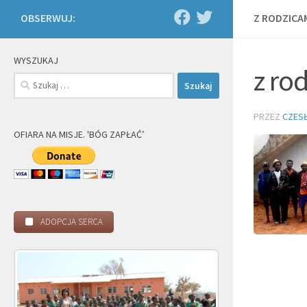
OBSERWUJ:
Z RODZICA
WYSZUKAJ
z ro
Szukaj:
PRZEZ
CZES
OFIARA NA MISJE. 'BÓG ZAPŁAĆ’
ADOPCJA SERCA