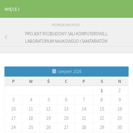
WIĘCEJ
POPRZEDNI POST
PROJEKT ROZBUDOWY SALI KOMPUTEROWEJ,
LABORATORIUM NAUKOWEGO I SANITARIATÓW
sierpień 2026
P
W
Ś
C
P
S
N
1
2
3
4
5
6
7
8
9
10
11
12
13
14
15
16
17
18
19
20
21
22
23
24
25
26
27
28
29
30