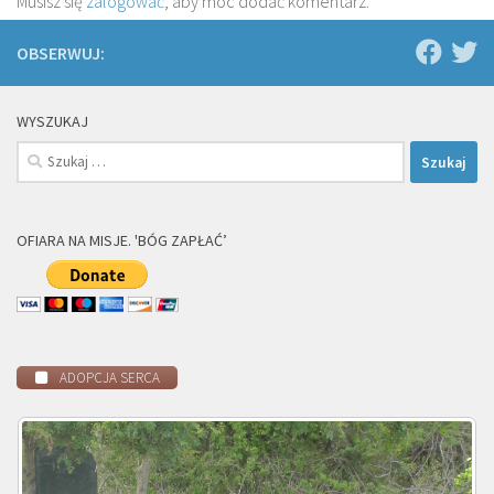
Musisz się
zalogować
, aby móc dodać komentarz.
OBSERWUJ:
WYSZUKAJ
Szukaj:
OFIARA NA MISJE. 'BÓG ZAPŁAĆ’
ADOPCJA SERCA