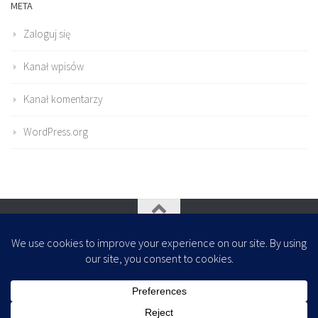
META
Zaloguj się
Kanał wpisów
Kanał komentarzy
WordPress.org
Oparte na
- Zaprojektowany z
Motyw Hueman