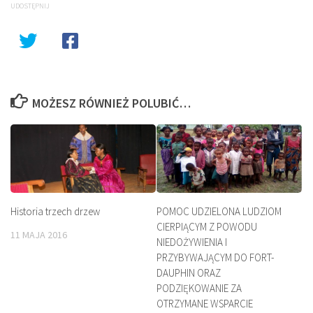
UDOSTĘPNIJ
MOŻESZ RÓWNIEŻ POLUBIĆ…
Historia trzech drzew
POMOC UDZIELONA LUDZIOM
CIERPIĄCYM Z POWODU
11 MAJA 2016
NIEDOŻYWIENIA I
PRZYBYWAJĄCYM DO FORT-
DAUPHIN ORAZ
PODZIĘKOWANIE ZA
OTRZYMANE WSPARCIE