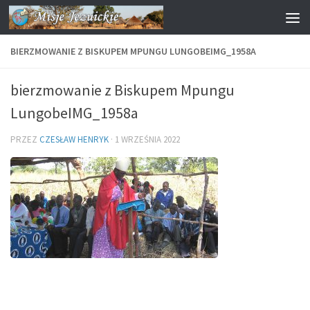
Przejdź do treści
BIERZMOWANIE Z BISKUPEM MPUNGU LUNGOBEIMG_1958A
bierzmowanie z Biskupem Mpungu
LungobeIMG_1958a
PRZEZ
CZESŁAW HENRYK
·
1 WRZEŚNIA 2022