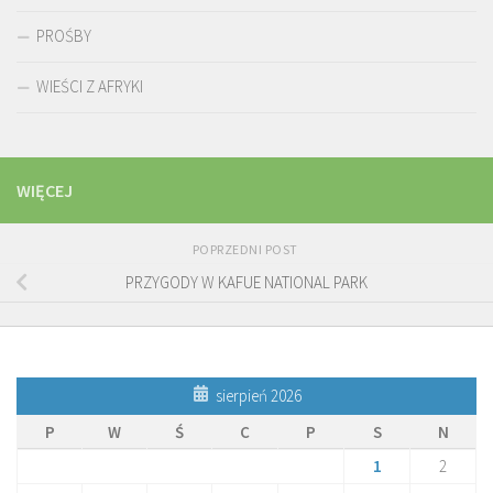
PROŚBY
WIEŚCI Z AFRYKI
WIĘCEJ
POPRZEDNI POST
PRZYGODY W KAFUE NATIONAL PARK
sierpień 2026
P
W
Ś
C
P
S
N
1
2