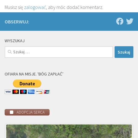
Musisz się
zalogować
, aby móc dodać komentarz.
OBSERWUJ:
WYSZUKAJ
Szukaj:
OFIARA NA MISJE. 'BÓG ZAPŁAĆ’
ADOPCJA SERCA