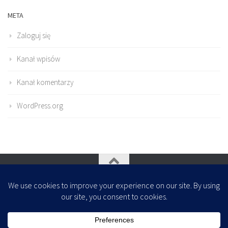
META
Zaloguj się
Kanał wpisów
Kanał komentarzy
WordPress.org
Oparte na
- Zaprojektowany z
Motyw Hueman