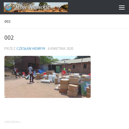
Przejdź do treści
002
002
PRZEZ
CZESŁAW HENRYK
·
6 KWIETNIA 2020
UDOSTĘPNIJ