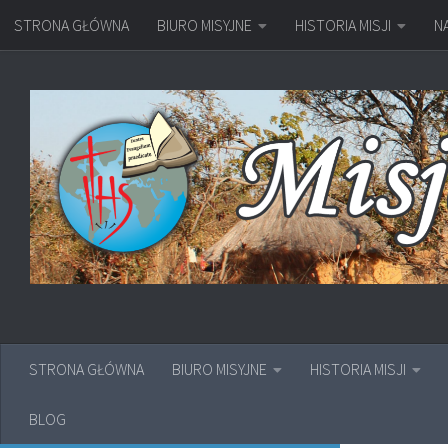
STRONA GŁÓWNA
BIURO MISYJNE
HISTORIA MISJI
N
Przejdź do treści
STRONA GŁÓWNA
BIURO MISYJNE
HISTORIA MISJI
BLOG