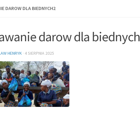
E DAROW DLA BIEDNYCH2
awanie darow dla biednyc
ŁAW HENRYK
·
4 SIERPNIA 2025