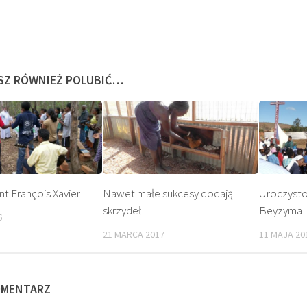
SZ RÓWNIEŻ POLUBIĆ…
nt François Xavier
Nawet małe sukcesy dodają
Uroczystoś
skrzydeł
Beyzyma
6
KACJA
KULT
21 MARCA 2017
11 MAJA 20
OMENTARZ