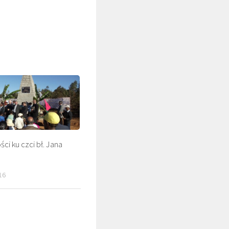
ci ku czci bł. Jana
ŚLADAMI BEYZYMA
DUCHO
16