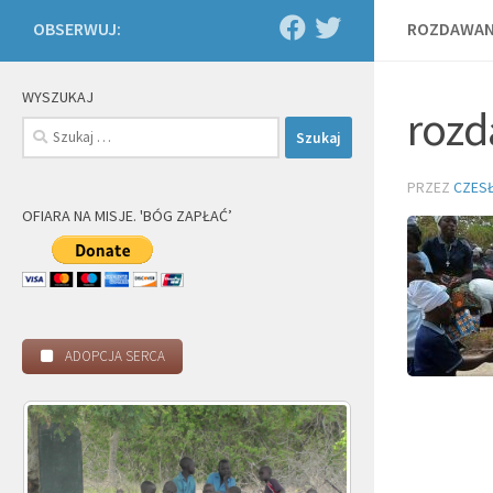
OBSERWUJ:
ROZDAWANI
WYSZUKAJ
rozd
Szukaj:
PRZEZ
CZES
OFIARA NA MISJE. 'BÓG ZAPŁAĆ’
ADOPCJA SERCA