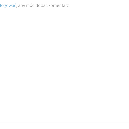
alogować
, aby móc dodać komentarz.
KUB M.
O. TADEUSZ SAROTA
O.
WOROWSKI SJ
SJ
SJ