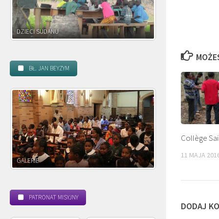
DZIECI ZAMBII
MOŻE
BŁ. JAN BEYZYM
Collège Sai
11 MAJA 201
POWOŁANIE MISYJNE
BEATYFI
PATRONAT MISYJNY
DODAJ K