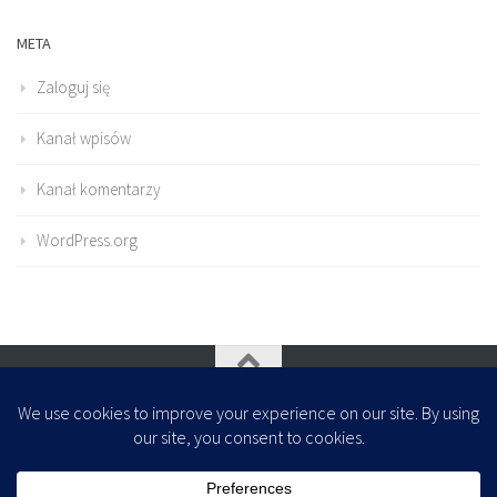
META
Zaloguj się
Kanał wpisów
Kanał komentarzy
WordPress.org
Oparte na
- Zaprojektowany z
Motyw Hueman