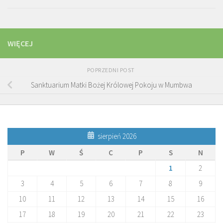
WIĘCEJ
POPRZEDNI POST
Sanktuarium Matki Bożej Królowej Pokoju w Mumbwa
sierpień 2026
P
W
Ś
C
P
S
N
1
2
3
4
5
6
7
8
9
10
11
12
13
14
15
16
17
18
19
20
21
22
23