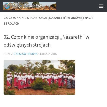
Przejdź do treści
02. CZŁONKINIE ORGANIZACJI „NAZARETH” W ODŚWIĘTNYCH
STROJACH
02. Członkinie organizacji „Nazareth” w
odświętnych strojach
PRZEZ
CZESŁAW HENRYK
·
14 MAJA 2016