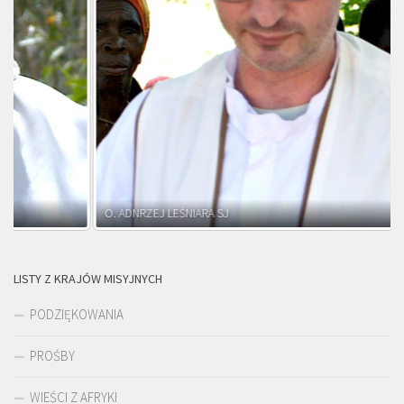
O. ADNRZEJ LEŚNIARA SJ
LISTY Z KRAJÓW MISYJNYCH
PODZIĘKOWANIA
PROŚBY
WIEŚCI Z AFRYKI