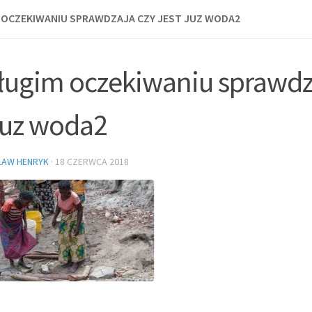
 OCZEKIWANIU SPRAWDZAJA CZY JEST JUZ WODA2
ługim oczekiwaniu sprawdz
 juz woda2
ŁAW HENRYK
·
18 CZERWCA 2018