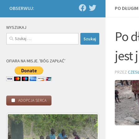
OBSERWUJ:
PO DŁUGIM
WYSZUKAJ
Po d
Szukaj:
jest
OFIARA NA MISJE. 'BÓG ZAPŁAĆ’
PRZEZ
CZES
ADOPCJA SERCA