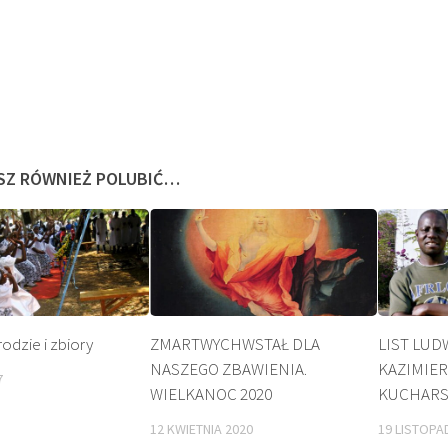
SZ RÓWNIEŻ POLUBIĆ…
KULT
odzie i zbiory
ZMARTWYCHWSTAŁ DLA
LIST LUD
NASZEGO ZBAWIENIA.
KAZIMIER
7
WIELKANOC 2020
KUCHARS
12 KWIETNIA 2020
19 LISTOPA