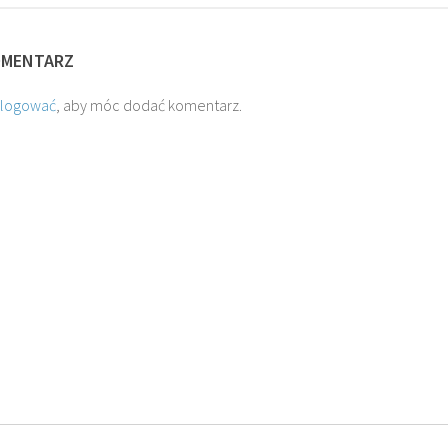
OMENTARZ
alogować
, aby móc dodać komentarz.
O. TADEUSZ SAROTA
O. ARTU
SKI SJ
SJ
SJ