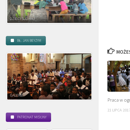
DZIECI ZAMBII
BŁ. JAN BEYZYM
MOŻE
POWOŁANIE MISYJNE
BEATYFIKACJA
Praca w ogr
21 LIPCA 201
PATRONAT MISYJNY