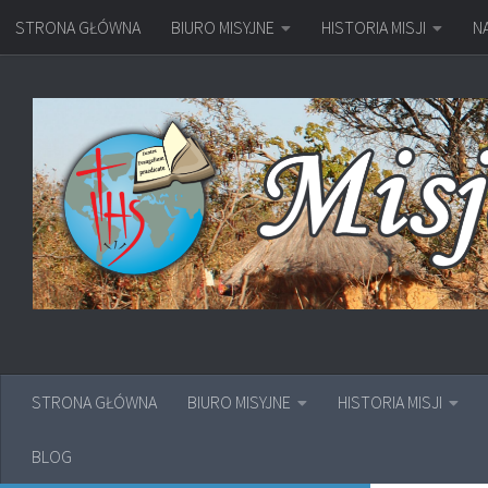
STRONA GŁÓWNA
BIURO MISYJNE
HISTORIA MISJI
N
Przejdź do treści
STRONA GŁÓWNA
BIURO MISYJNE
HISTORIA MISJI
BLOG