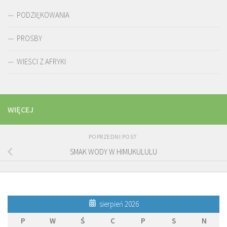
PODZIĘKOWANIA
PROŚBY
WIEŚCI Z AFRYKI
WIĘCEJ
POPRZEDNI POST
SMAK WODY W HIMUKULULU
sierpień 2026
P
W
Ś
C
P
S
N