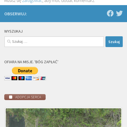
Musisz się
zalogować
, aby móc dodać komentarz.
OBSERWUJ:
WYSZUKAJ
Szukaj:
OFIARA NA MISJE. 'BÓG ZAPŁAĆ’
ADOPCJA SERCA