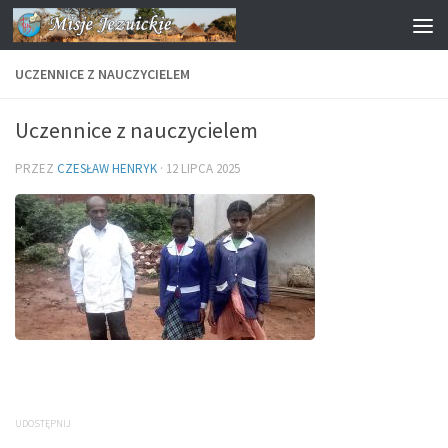
Przejdź do treści
UCZENNICE Z NAUCZYCIELEM
Uczennice z nauczycielem
PRZEZ
CZESŁAW HENRYK
·
12 LIPCA 2025
UDOSTĘPNIJ