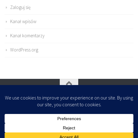
Zaloguj się
Kanał wpisów
Kanał komentarzy
WordPress.org
Oparte na
- Zaprojektowany z
Motyw Hueman