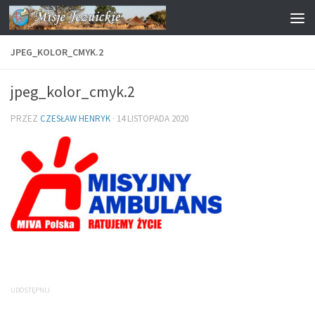
Przejdź do treści
JPEG_KOLOR_CMYK.2
jpeg_kolor_cmyk.2
PRZEZ
CZESŁAW HENRYK
·
14 LISTOPADA 2020
UDOSTĘPNIJ