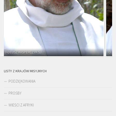
O. ADNRZEJ LEŚNIARA SJ
LISTY Z KRAJÓW MISYJNYCH
PODZIĘKOWANIA
PROŚBY
WIEŚCI Z AFRYKI