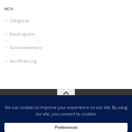
META
Zaloguj się
Kanał wpisów
Kanał komentarzy
WordPress.org
Oparte na
- Zaprojektowany z
Motyw Hueman