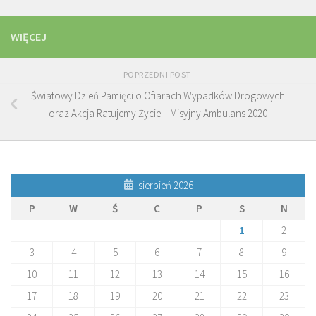
WIĘCEJ
POPRZEDNI POST
Światowy Dzień Pamięci o Ofiarach Wypadków Drogowych
oraz Akcja Ratujemy Życie – Misyjny Ambulans 2020
sierpień 2026
P
W
Ś
C
P
S
N
1
2
3
4
5
6
7
8
9
10
11
12
13
14
15
16
17
18
19
20
21
22
23