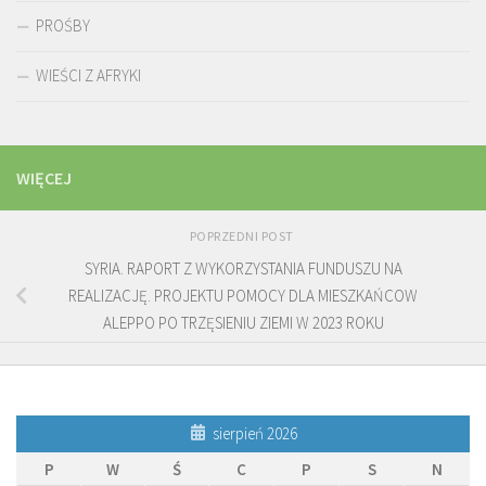
PROŚBY
WIEŚCI Z AFRYKI
WIĘCEJ
POPRZEDNI POST
SYRIA. RAPORT Z WYKORZYSTANIA FUNDUSZU NA
REALIZACJĘ. PROJEKTU POMOCY DLA MIESZKAŃCOW
ALEPPO PO TRZĘSIENIU ZIEMI W 2023 ROKU
sierpień 2026
P
W
Ś
C
P
S
N