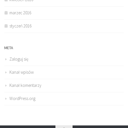
marzec 2016
styczeń 2016
META
Zaloguj się
Kanał wpisów
Kanał komentarzy
WordPress.org