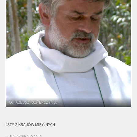
O. ADNRZEJ LEŚNIARA SJ
LISTY Z KRAJÓW MISYJNYCH
PODZIĘKOWANIA