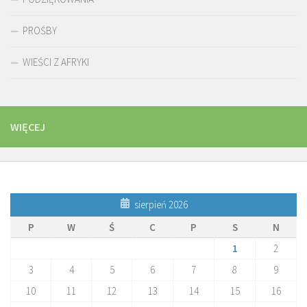
PROŚBY
WIEŚCI Z AFRYKI
WIĘCEJ
sierpień 2026
P
W
Ś
C
P
S
N
1
2
3
4
5
6
7
8
9
10
11
12
13
14
15
16