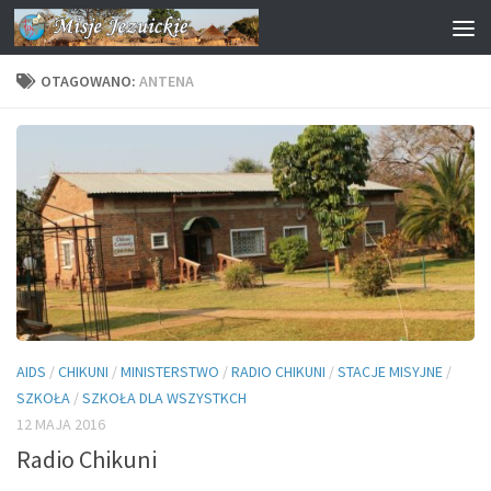
Przejdź do treści
OTAGOWANO:
ANTENA
AIDS
/
CHIKUNI
/
MINISTERSTWO
/
RADIO CHIKUNI
/
STACJE MISYJNE
/
SZKOŁA
/
SZKOŁA DLA WSZYSTKCH
12 MAJA 2016
Radio Chikuni