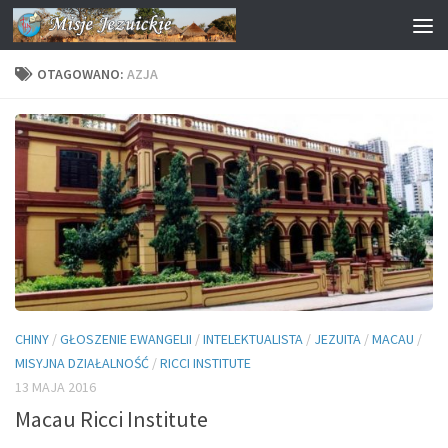
Przejdź do treści
OTAGOWANO:
AZJA
CHINY
/
GŁOSZENIE EWANGELII
/
INTELEKTUALISTA
/
JEZUITA
/
MACAU
/
MISYJNA DZIAŁALNOŚĆ
/
RICCI INSTITUTE
13 MAJA 2016
Macau Ricci Institute