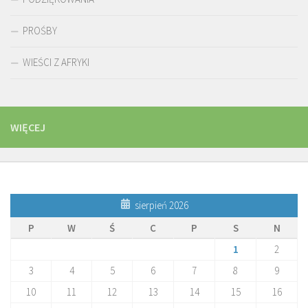
PROŚBY
WIEŚCI Z AFRYKI
WIĘCEJ
sierpień 2026
P
W
Ś
C
P
S
N
1
2
3
4
5
6
7
8
9
10
11
12
13
14
15
16