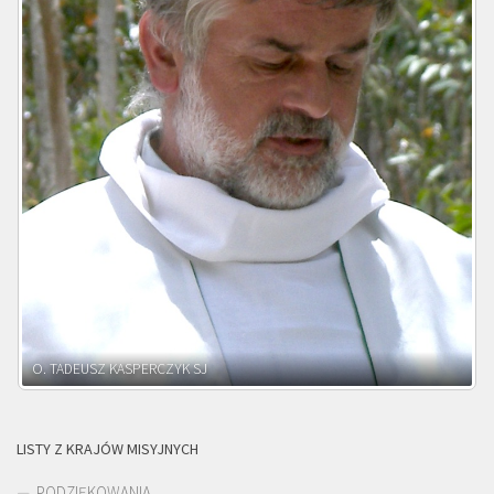
O. ADNRZEJ LEŚNIARA SJ
LISTY Z KRAJÓW MISYJNYCH
PODZIĘKOWANIA