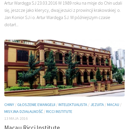
Artur Wardęga SJ 23.03.2016 W 1989 roku na misje do Chin udali
się, jeszcze jako klerycy, dwaj jezuici z prowincji krakowskiej: o.
Jan Konior SJ i o. Artur Wardęga SJ. W późniejszym czasie
dotarł...
CHINY
/
GŁOSZENIE EWANGELII
/
INTELEKTUALISTA
/
JEZUITA
/
MACAU
/
MISYJNA DZIAŁALNOŚĆ
/
RICCI INSTITUTE
13 MAJA 2016
Macau Ricci Institute