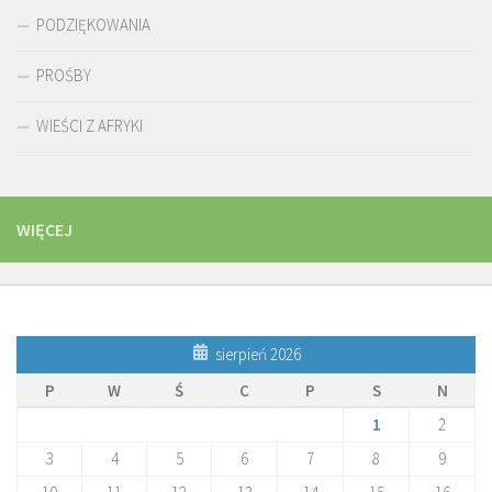
PODZIĘKOWANIA
PROŚBY
WIEŚCI Z AFRYKI
WIĘCEJ
sierpień 2026
P
W
Ś
C
P
S
N
1
2
3
4
5
6
7
8
9