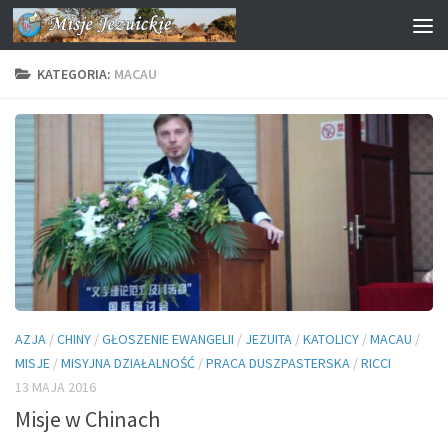
Przejdź do treści
KATEGORIA:
MACAU
AZJA
/
CHINY
/
GŁOSZENIE EWANGELII
/
JEZUITA
/
KATOLICY
/
MACAU
/
MISJE
/
MISYJNA DZIAŁALNOŚĆ
/
PRACA DUSZPASTERSKA
/
RICCI
13 MAJA 2016
Misje w Chinach