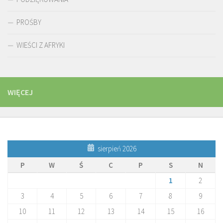
PROŚBY
WIEŚCI Z AFRYKI
WIĘCEJ
sierpień 2026
P
W
Ś
C
P
S
N
1
2
3
4
5
6
7
8
9
10
11
12
13
14
15
16