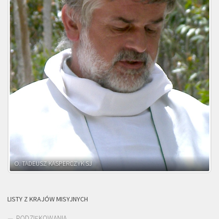
O. ADNRZEJ LEŚNIARA SJ
LISTY Z KRAJÓW MISYJNYCH
PODZIĘKOWANIA