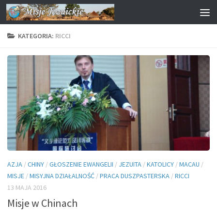
Przejdź do treści
KATEGORIA:
RICCI
AZJA
/
CHINY
/
GŁOSZENIE EWANGELII
/
JEZUITA
/
KATOLICY
/
MACAU
/
MISJE
/
MISYJNA DZIAŁALNOŚĆ
/
PRACA DUSZPASTERSKA
/
RICCI
13 MAJA 2016
Misje w Chinach